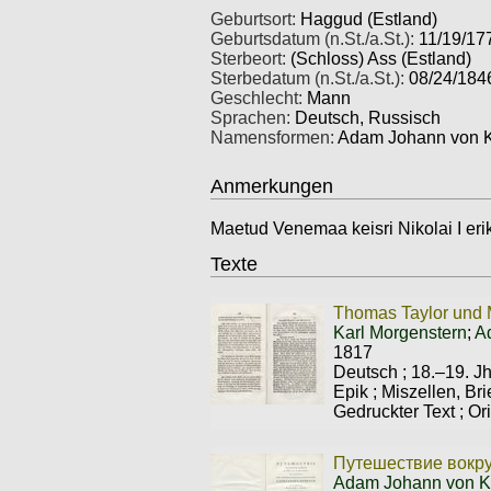
Geburtsort:
Haggud (Estland)
Geburtsdatum (n.St./a.St.):
11/19/17
Sterbeort:
(Schloss) Ass (Estland)
Sterbedatum (n.St./a.St.):
08/24/1846
Geschlecht:
Mann
Sprachen:
Deutsch, Russisch
Namensformen:
Adam Johann von K
Anmerkungen
Maetud Venemaa keisri Nikolai I eri
Texte
Thomas Taylor und 
Karl Morgenstern
;
A
1817
Deutsch
;
18.–19. Jh
Epik
;
Miszellen, Bri
Gedruckter Text
;
Ori
Путешествие вокру
Adam Johann von K