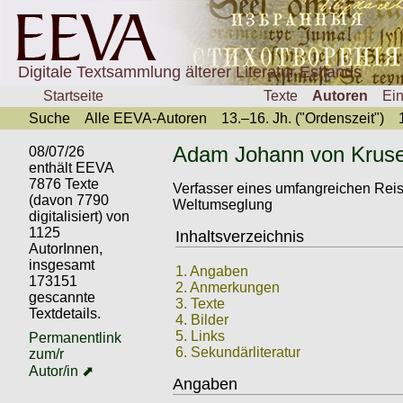
Digitale Textsammlung älterer Literatur Estlands
Startseite
Texte
Autoren
Ei
Suche
Alle EEVA-Autoren
13.–16. Jh. ("Ordenszeit")
Adam Johann von Kruse
08/07/26
enthält EEVA
7876 Texte
Verfasser eines umfangreichen Reis
(davon 7790
Weltumseglung
digitalisiert) von
1125
Inhaltsverzeichnis
AutorInnen,
insgesamt
1. Angaben
173151
2. Anmerkungen
gescannte
3. Texte
Textdetails.
4. Bilder
5. Links
Permanentlink
6. Sekundärliteratur
zum/r
Autor/in ⬈
Angaben