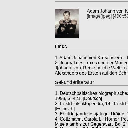
Adam Johann von K
[image/jpeg]
[400x5
Links
1.
Adam Johann von Krusenstern. - D
2.
Journal des Luxus und der Moden 1
J[ohann] von. Reise um die Welt in
Alexanders des Ersten auf den Schi
Sekundärliteratur
1. Deutschbaltisches biographische
1998, S. 421. [Deutsch]
2. Eesti Entsüklopeedia, 14 : Eesti 
[Estnisch]
3. Eesti kirjanduse ajalugu. I köide. 
4. Gottzmann, Carola L.; Hörner, Pe
Mittelalter bis zur Gegenwart. Bd. 2