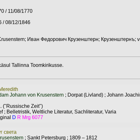
70 / 11/08/1770
 / 08/12/1846
rusenstern; Иван Федорович Крузенштерн; Крузенштернъ; v
käsul Tallinna Toomkirikusse.
Meredith
dam Johann von Krusenstern
;
Dorpat (Livland)
;
Johann Joachi
. ("Russische Zeit")
ef
;
Belletristik, Weltliche Literatur, Sachliteratur, Varia
ginal
D
R Mrg 6077
г света
rusenstern
;
Sankt Petersburg
;
1809 – 1812