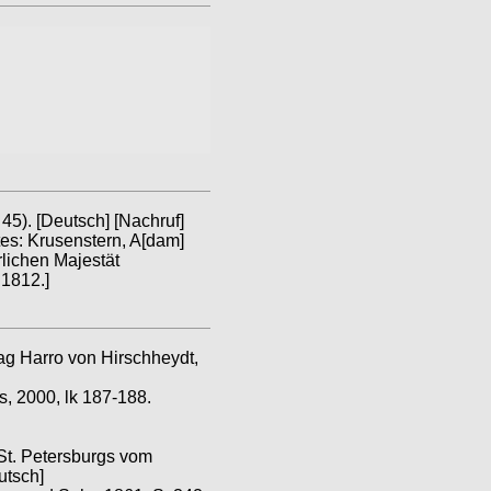
45). [Deutsch]
[Nachruf]
es: Krusenstern, A[dam]
lichen Majestät
 1812.]
ag Harro von Hirschheydt,
s, 2000, lk 187-188.
 St. Petersburgs vom
utsch]