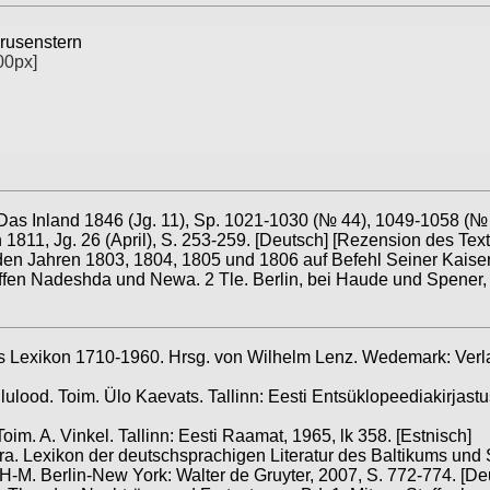
rusenstern
00px]
as Inland 1846 (Jg. 11), Sp. 1021-1030 (№ 44), 1049-1058 (№ 
811, Jg. 26 (April), S. 253-259. [Deutsch]
[Rezension des Text
 den Jahren 1803, 1804, 1805 und 1806 auf Befehl Seiner Kaiser
ffen Nadeshda und Newa. 2 Tle. Berlin, bei Haude und Spener,
s Lexikon 1710-1960. Hrsg. von Wilhelm Lenz. Wedemark: Verl
Elulood. Toim. Ülo Kaevats. Tallinn: Eesti Entsüklopeediakirjastu
Toim. A. Vinkel. Tallinn: Eesti Raamat, 1965, lk 358. [Estnisch]
tra. Lexikon der deutschsprachigen Literatur des Baltikums und
: H-M. Berlin-New York: Walter de Gruyter, 2007, S. 772-774. [De