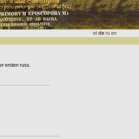
et
de
ru
en
r ersten russ.