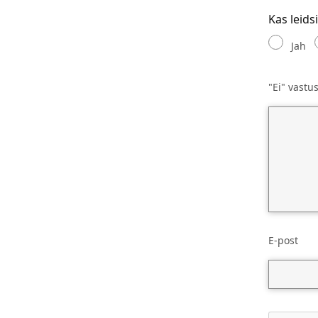
Kas leids
Jah
"Ei" vastu
E-post