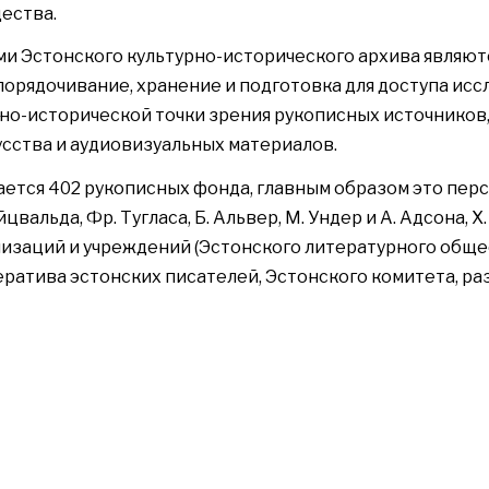
ества.
и Эстонского культурно-исторического архива являют
порядочивание, хранение и подготовка для доступа ис
рно-исторической точки зрения рукописных источников
сства и аудиовизуальных материалов.
ается 402 рукописных фонда, главным образом это пер
цвальда, Фр. Тугласа, Б. Альвер, М. Ундер и А. Адсона, Х. 
изаций и учреждений (Эстонского литературного обще
ератива эстонских писателей, Эстонского комитета, ра