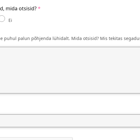
id, mida otsisid?
Ei
se puhul palun põhjenda lühidalt. Mida otsisid? Mis tekitas segadu