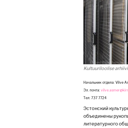
Kultuuriloolise arhiiv
Начальник отдела: Vilve 
Эл. почта:
vilve.asmer@kir
Тел: 737 7724
Эстонский культурн
объединены рукопи
литературного общ