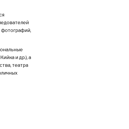
ся
следователей
, фотографий,
сональные
Кийка и др.), а
ства, театра
зличных