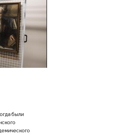
когда были
нского
демического