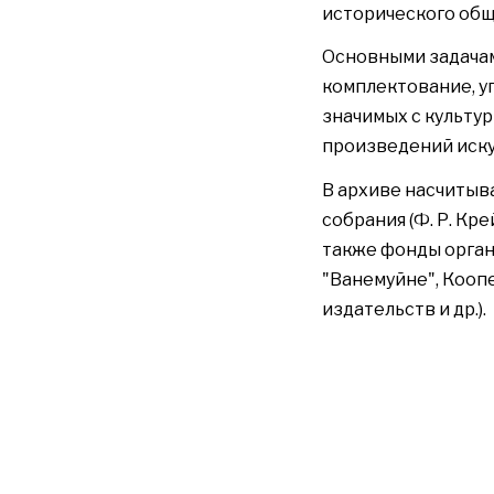
исторического общ
Основными задачам
комплектование, у
значимых с культу
произведений иску
В архиве насчитыв
собрания (Ф. Р. Крей
также фонды орган
"Ванемуйне", Кооп
издательств и др.).