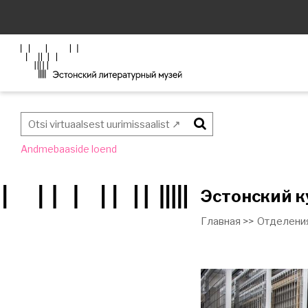
Otsi
Andmebaaside loend
Эстонский к
Главная >>
Отделения