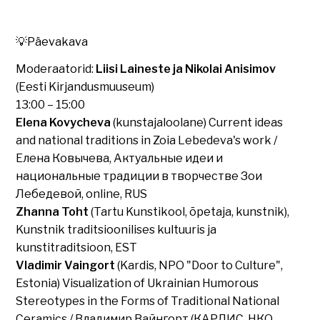
💡Päevakava
Moderaatorid:
Liisi Laineste ja Nikolai Anisimov
(Eesti Kirjandusmuuseum)
13:00 – 15:00
Elena Kovycheva
(kunstajaloolane) Current ideas
and national traditions in Zoia Lebedeva's work /
Елена Ковычева, Актуальные идеи и
национальные традиции в творчестве Зои
Лебедевой, online, RUS
Zhanna Toht
(Tartu Kunstikool, õpetaja, kunstnik),
Kunstnik traditsioonilises kultuuris ja
kunstitraditsioon, EST
Vladimir Vaingort
(Kardis, NPO "Door to Culture",
Estonia) Visualization of Ukrainian Humorous
Stereotypes in the Forms of Traditional National
Ceramics / Владимир Вайнгорт (КАРДИС, НКО