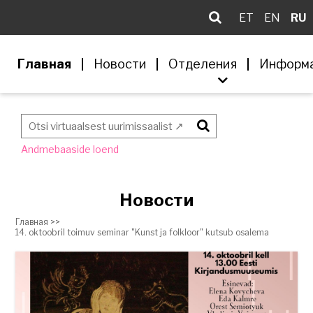
ET
EN
RU
Главная
Новости
Отделения
Информ
Otsi
Andmebaaside loend
Новости
Главная >>
14. oktoobril toimuv seminar "Kunst ja folkloor" kutsub osalema