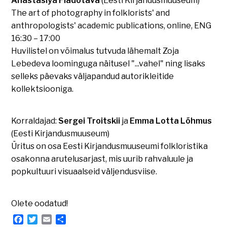
Anastasiya Fiadotava
(Eesti Kirjandusmuuseum)
The art of photography in folklorists' and
anthropologists' academic publications, online, ENG
16:30 – 17:00
Huvilistel on võimalus tutvuda lähemalt Zoja
Lebedeva loominguga näitusel "...vahel" ning lisaks
selleks päevaks väljapandud autorikleitide
kollektsiooniga.
Korraldajad:
Sergei Troitskii
ja
Emma Lotta Lõhmus
(Eesti Kirjandusmuuseum)
Üritus on osa Eesti Kirjandusmuuseumi folkloristika
osakonna arutelusarjast, mis uurib rahvaluule ja
popkultuuri visuaalseid väljendusviise.
Olete oodatud!
Facebook
Twitter
Email
Share