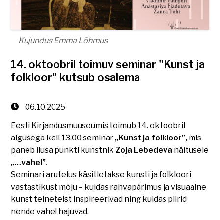
Kujundus Emma Lõhmus
14. oktoobril toimuv seminar "Kunst ja
folkloor" kutsub osalema
06.10.2025
Eesti Kirjandusmuuseumis toimub 14. oktoobril
algusega kell 13.00 seminar
„Kunst ja folkloor”,
mis
paneb ilusa punkti kunstnik
Zoja Lebedeva
näitusele
„…vahel”
.
Seminari arutelus käsitletakse kunsti ja folkloori
vastastikust mõju – kuidas rahvapärimus ja visuaalne
kunst teineteist inspireerivad ning kuidas piirid
nende vahel hajuvad.