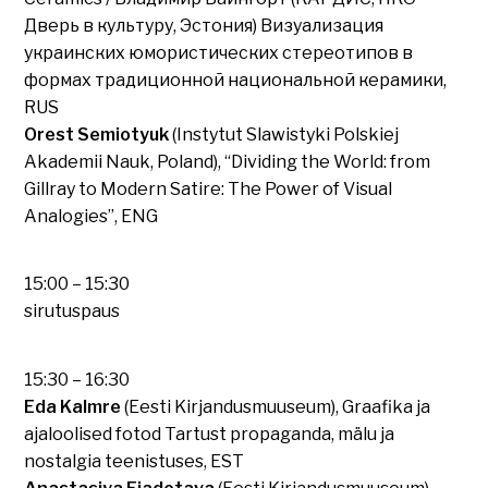
Дверь в культуру, Эстония) Визуализация
украинских юмористических стереотипов в
формах традиционной национальной керамики,
RUS
Orest Semiotyuk
(Instytut Slawistyki Polskiej
Akademii Nauk, Poland), “Dividing the World: from
Gillray to Modern Satire: The Power of Visual
Analogies”, ENG
15:00 – 15:30
sirutuspaus
15:30 – 16:30
Eda Kalmre
(Eesti Kirjandusmuuseum), Graafika ja
ajaloolised fotod Tartust propaganda, mälu ja
nostalgia teenistuses, EST