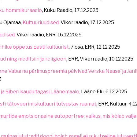
ku hommikuraadio
, Kuku Raadio, 17.12.2025
nu Ojamaa,
Kultuuriuudised,
Vikerraadio, 17.12.2025
udised,
Vikerraadio, ERR, 16.12.2025
hike öppetus Eesti kultuurist
, 7.osa, ERR, 12.12.2025
ud ning meditsiin ja religioon
, ERR, Vikerraadio, 10.12.2025
nne Vabarna pärimuspreemia pälvivad Verska Naase´ja Jani
5
ja Siberi kaudu tagasi Läänemaale,
Lääne Elu, 6.12.2025
ti tätoveerimiskultuuri tutvustav raamat
, ERR, Kultuur, 4.
murtide emotsionaalne autoportree: vaikus, mis kõlab valje
: muinasjututraditsiooni hoiab sageli elus kutseline jutuvestj