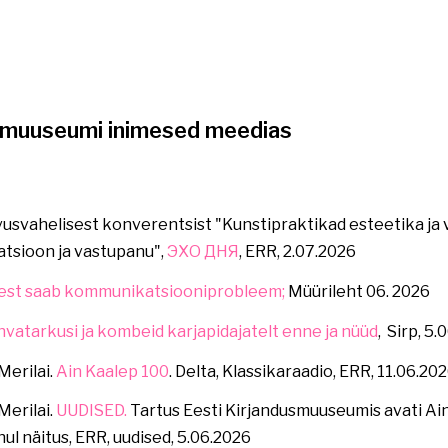
usmuuseumi inimesed meedias
hvusvahelisest konverentsist "Kunstipraktikad esteetika ja 
atsioon ja vastupanu",
ЭХО ДНЯ
, ERR, 2.07.2026
sest saab kommunikatsiooniprobleem;
Müürileht 06. 2026
rahvatarkusi ja kombeid karjapidajatelt enne ja nüüd
, Sirp, 5
Merilai.
Ain Kaalep 100
. Delta, Klassikaraadio, ERR, 11.06.20
Merilai.
UUDISED.
Tartus Eesti Kirjandusmuuseumis avati Ain
l näitus, ERR, uudised, 5.06.2026