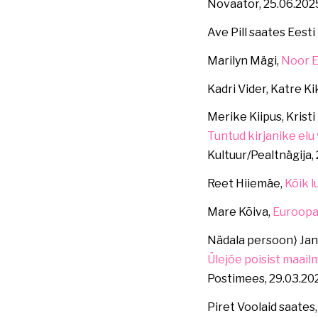
Novaator, 25.06.202
Ave Pill saates Eesti
Marilyn Mägi,
Noor E
Kadri Vider, Katre Ki
Merike Kiipus, Kristi
Tuntud kirjanike elu
Kultuur/Pealtnägija,
Reet Hiiemäe,
Kõik l
Mare Kõiva,
Euroopa 
Nädala persoon⟩ Ja
Ülejõe poisist maail
Postimees, 29.03.20
Piret Voolaid saates