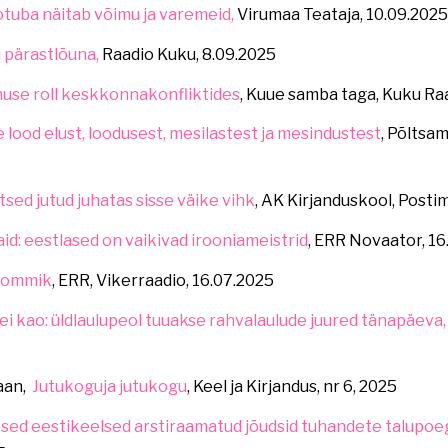
otuba näitab võimu ja varemeid,
Virumaa Teataja, 10.09.2025
 pärastlõuna,
Raadio Kuku, 8.09.2025
use roll keskkonnakonfliktides
, Kuue samba taga, Kuku Ra
 lood elust, loodusest, mesilastest ja mesindustest
, Põltsa
sed jutud juhatas sisse väike vihk
, AK Kirjanduskool, Posti
aid: eestlased on vaikivad irooniameistrid
, ERR Novaator, 16
hommik
, ERR, Vikerraadio, 16.07.2025
ei kao: üldlaulupeol tuuakse rahvalaulude juured tänapäeva,
aan,
Jutukoguja jutukogu
, Keel ja Kirjandus, nr 6, 2025
sed eestikeelsed arstiraamatud jõudsid tuhandete talupoe