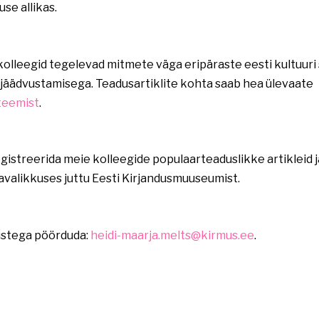
se allikas.
lleegid tegelevad mitmete väga eripäraste eesti kultuuri 
 jäädvustamisega. Teadusartiklite kohta saab hea ülevaate
teemist
.
gistreerida meie kolleegide populaarteaduslikke artikleid j
n avalikkuses juttu Eesti Kirjandusmuuseumist.
ustega pöörduda: 
heidi-maarja.melts@kirmus.ee
. 
