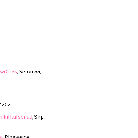
ka Oras
, Setomaa,
12.2025
mini kui sõnad
, Sirp,
a,
Ringvaade,