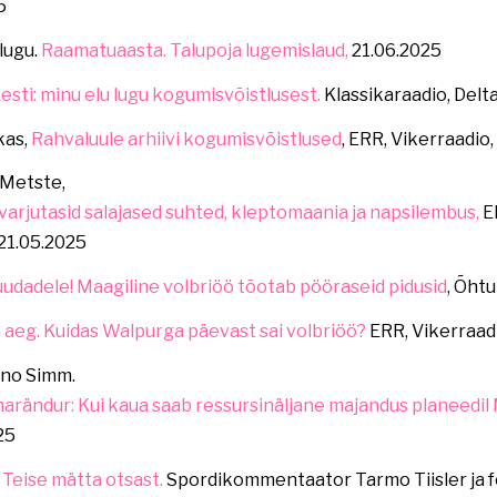
5
 lugu.
Raamatuaasta. Talupoja lugemislaud,
21.06.2025
esti: minu elu lugu kogumisvõistlusest.
Klassikaraadio, Delta
kas,
Rahvaluule arhiivi kogumisvõistlused
, ERR, Vikerraadio,
 Metste,
 varjutasid salajased suhted, kleptomaania ja napsilembus,
E
 21.05.2025
uudadele! Maagiline volbriöö tõotab pööraseid pidusid
, Õht
aeg. Kuidas Walpurga päevast sai volbriöö?
ERR, Vikerraad
nno Simm.
marändur: Kui kaua saab ressursinäljane majandus planeedi
25
,
Teise mätta otsast.
Spordikommentaator Tarmo Tiisler ja fo