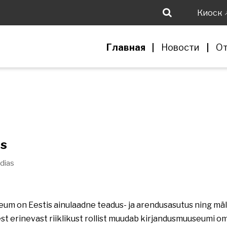
Киоск
Главная
Новости
От
as
dias
eum on Eestis ainulaadne teadus- ja arendusasutus ning mäl
t erinevast riiklikust rollist muudab kirjandusmuuseumi o