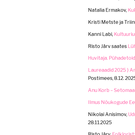
Natalia Ermakov,
Ku
Kristi Metste ja Trii
Kanni Labi,
Kultuuriu
Risto Järv saates
Lüh
Huvitaja. Pühadetoid
Laureaadid 2025 ⟩ A
Postimees, 8.12. 202
Anu Korb – Setomaa 
Ilmus Nõukogude Ees
Nikolai Anisimov,
Ud
28.11.2025
Risto Järv,
Folklorist