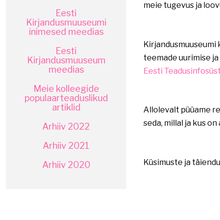
meie tugevus ja loovu
Eesti
Kirjandusmuuseumi
inimesed meedias
Kirjandusmuuseumi ko
Eesti
teemade uurimise ja
Kirjandusmuuseum
meedias
Eesti Teadusinfosüs
Meie kolleegide
populaarteaduslikud
artiklid
Allolevalt püüame re
seda, millal ja kus o
Arhiiv 2022
Arhiiv 2021
Küsimuste ja täiend
Arhiiv 2020