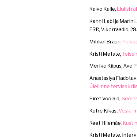
Raivo Kalle,
Elulisi r
Kanni Labi ja Marin 
ERR, Vikerraadio, 28
Mihkel Braun,
Pelapä
Kristi Metste,
Teise 
Merike Kiipus, Ave Pi
Anastasiya Fiadotav
Üleilmne tervisekrii
Piret Voolaid,
Keeles
Katre Kikas
,
Veski, m
Reet Hiiemäe,
Kust 
Kristi Metste, interv