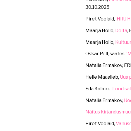
30.10.2025
Piret Voolaid,
HIIU H
Maarja Hollo,
Delta
,
Maarja Hollo,
Kultuu
Oskar Poll, saates
"M
Natalia Ermakov, ER
Helle Maaslieb,
Uus p
Eda Kalmre,
Lood sal
Natalia Ermakov,
Ко
Näitus kirjandusmuu
Piret Voolaid,
Vanuse