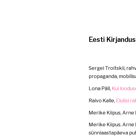
Eesti Kirjand
Sergei Troitskii, ra
propaganda, mobilis
Lona Päll,
Kui loodu
Raivo Kalle,
Elulisi 
Merike Kiipus, Arne 
Merike Kiipus. Arne 
sünniaastapäeva puhu