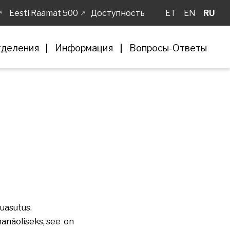
Eesti Raamat 500
Доступность
ET
EN
RU
деления
Информация
Вопросы-Ответы
uasutus.
manäoliseks, see on