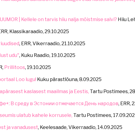
UUMOR | Kellele on tarvis hiiu nalja mõistmise salvi?
Hiiu Le
 ERR, Klassikaraadio, 29.10.2025
riuudised
, ERR, Vikerraadio, 21.10.2025
ust udu"
, Kuku Raadio, 19.10.2025
R,
Prillitoos
, 19.10.2025
ortaal Loo lugu!
Kuku pärastlõuna, 8.09.2025
apärasest kaslasest maailmas ja Eestis,
Tartu Postimees, 2
фе+: В среду в Эстонии отмечается День народов
, ERR, 
seumis ulatub kahele korrusele,
Tartu Postimees, 17.09.20
st ja vanadusest
, Keelesaade, Vikerraadio, 14.09.2025