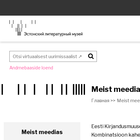
Otsi
Andmebaaside loend
Meist meedi
Главная >>
Meist mee
Eesti Kirjandusmuus
Meist meedias
Kombinatsioon kahes