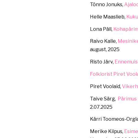
Tõnno Jonuks,
Ajalo
Helle Maaslieb,
Kuku
Lona Päll,
Kohapärim
Raivo Kalle,
Mesinike
august, 2025
Risto Järv,
Ennemuist
Folklorist Piret Vool
Piret Voolaid,
Viker
Taive Särg,
Pärimus 
2.07.2025
Kärri Toomeos-Orgl
Merike Kiipus,
Esime