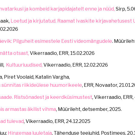
ahvatarkusi ja kombeid karjapidajatelt enne ja nüüd,
Sirp, 5.
Laak,
Loetud ja kirjutatud. Raamat Ivaskite kirjavahetusest 
.02.2026
evik: Pilguheit esimestele Eesti videomängudele
. Müürileh
mätta otsast,
Vikerraadio, ERR, 15.02.2026
ll,
Kultuuriuudised,
Vikerraadio, ERR, 12.02.2026
a
,
Piret Voolaid, Katalin Vargha,
s sünnitas riikideülese huumorikeele
, ERR, Novaator, 21.01.
aade. Ristsõnadest ja keerdküsimustest
, Vikerraadio, ERR,
is armastas äkilist vihma
, Müürileht, detsember, 2025.
nad tulevad
, Vikerraadio, ERR, 24.12.2025
juu:
Hingemaa luuletaja
, Tähenduse teejuhid, Postimees, 20