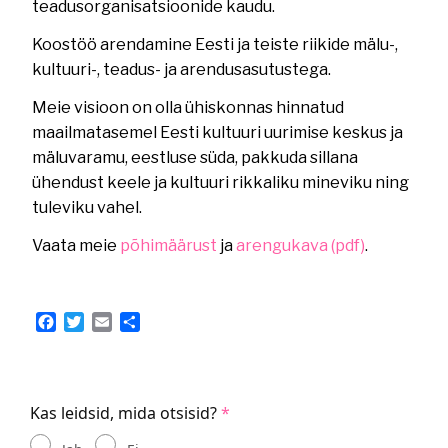
teadusorganisatsioonide kaudu.
Koostöö arendamine Eesti ja teiste riikide mälu-,
kultuuri-, teadus- ja arendusasutustega.
Meie visioon on olla ühiskonnas hinnatud
maailmatasemel Eesti kultuuri uurimise keskus ja
mäluvaramu, eestluse süda, pakkuda sillana
ühendust keele ja kultuuri rikkaliku mineviku ning
tuleviku vahel.
Vaata meie
põhimäärust
ja
arengukava (pdf)
.
Facebook
Twitter
Email
Share
Kas leidsid, mida otsisid?