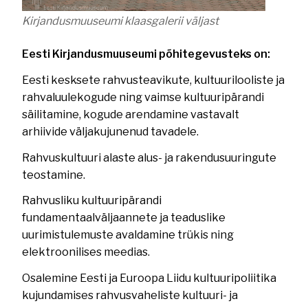
Kirjandusmuuseumi klaasgalerii väljast
Eesti Kirjandusmuuseumi põhitegevusteks on:
Eesti kesksete rahvusteavikute, kultuurilooliste ja
rahvaluulekogude ning vaimse kultuuripärandi
säilitamine, kogude arendamine vastavalt
arhiivide väljakujunenud tavadele.
Rahvuskultuuri alaste alus- ja rakendusuuringute
teostamine.
Rahvusliku kultuuripärandi
fundamentaalväljaannete ja teaduslike
uurimistulemuste avaldamine trükis ning
elektroonilises meedias.
Osalemine Eesti ja Euroopa Liidu kultuuripoliitika
kujundamises rahvusvaheliste kultuuri- ja