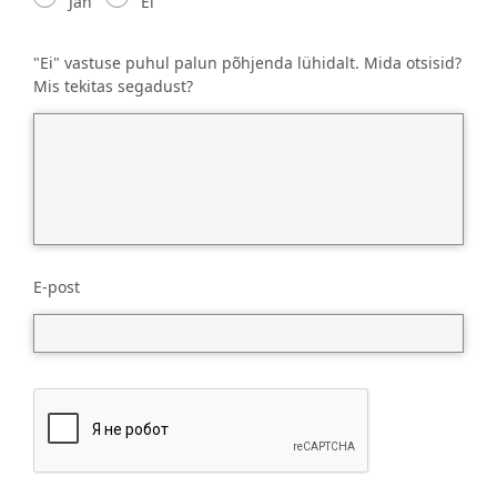
Jah
Ei
"Ei" vastuse puhul palun põhjenda lühidalt. Mida otsisid?
Mis tekitas segadust?
E-post