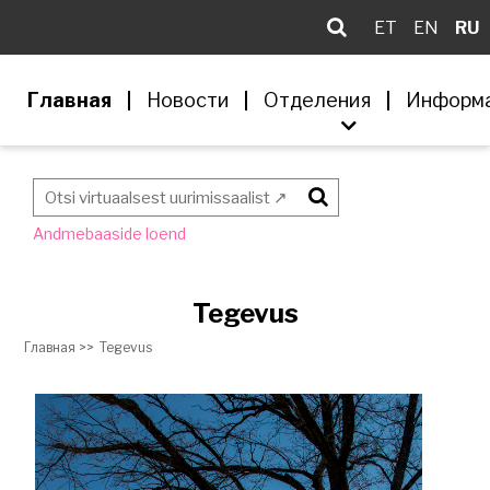
ET
EN
RU
Главная
Новости
Отделения
Информ
Otsi
Andmebaaside loend
Tegevus
Главная >>
Tegevus