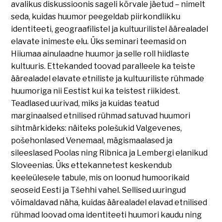
avalikus diskussioonis sageli kõrvale jäetud – nimelt
seda, kuidas huumor peegeldab piirkondlikku
identiteeti, geograafilistel ja kultuurilistel äärealadel
elavate inimeste elu. Üks seminari teemasid on
Hiiumaa ainulaadne huumor ja selle roll hiidlaste
kultuuris. Ettekanded toovad paralleele ka teiste
äärealadel elavate etniliste ja kultuuriliste rühmade
huumoriga nii Eestist kui ka teistest riikidest.
Teadlased uurivad, miks ja kuidas teatud
marginaalsed etnilised rühmad satuvad huumori
sihtmärkideks: näiteks polešukid Valgevenes,
pošehonlased Venemaal, mägismaalased ja
sileeslased Poolas ning Ribnica ja Lembergi elanikud
Sloveenias. Üks ettekannetest keskendub
keeleülesele tabule, mis on loonud humoorikaid
seoseid Eesti ja Tšehhi vahel. Sellised uuringud
võimaldavad näha, kuidas äärealadel elavad etnilised
rühmad loovad oma identiteeti huumori kaudu ning