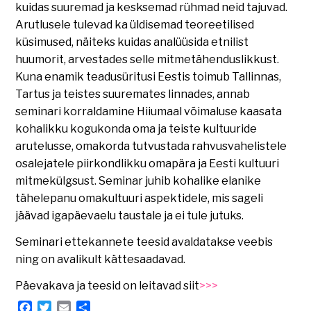
kuidas suuremad ja kesksemad rühmad neid tajuvad.
Arutlusele tulevad ka üldisemad teoreetilised
küsimused, näiteks kuidas analüüsida etnilist
huumorit, arvestades selle mitmetähenduslikkust.
Kuna enamik teadusüritusi Eestis toimub Tallinnas,
Tartus ja teistes suuremates linnades, annab
seminari korraldamine Hiiumaal võimaluse kaasata
kohalikku kogukonda oma ja teiste kultuuride
arutelusse, omakorda tutvustada rahvusvahelistele
osalejatele piirkondlikku omapära ja Eesti kultuuri
mitmekülgsust. Seminar juhib kohalike elanike
tähelepanu omakultuuri aspektidele, mis sageli
jäävad igapäevaelu taustale ja ei tule jutuks.
Seminari ettekannete teesid avaldatakse veebis
ning on avalikult kättesaadavad.
Päevakava ja teesid on leitavad siit
>>>
Facebook
Twitter
Email
Share