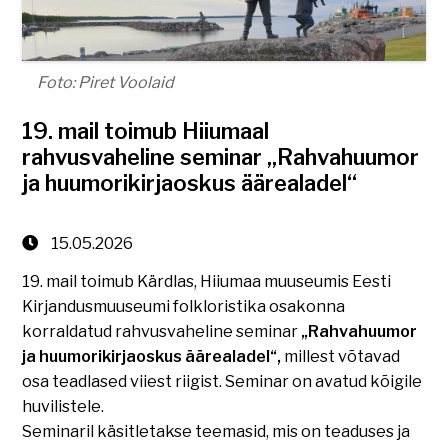
Foto: Piret Voolaid
19. mail toimub Hiiumaal
rahvusvaheline seminar „Rahvahuumor
ja huumorikirjaoskus äärealadel“
15.05.2026
19. mail toimub Kärdlas, Hiiumaa muuseumis Eesti
Kirjandusmuuseumi folkloristika osakonna
korraldatud rahvusvaheline seminar
„Rahvahuumor
ja huumorikirjaoskus äärealadel“,
millest võtavad
osa teadlased viiest riigist. Seminar on avatud kõigile
huvilistele.
Seminaril käsitletakse teemasid, mis on teaduses ja