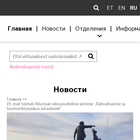
ET
EN
RU
Главная
Новости
Отделения
Информ
Otsi
Andmebaaside loend
Новости
Главная >>
19. mail toimub Hiiumaal rahvusvaheline seminar „Rahvahuumor ja
huumorikirjaoskus äärealadel“