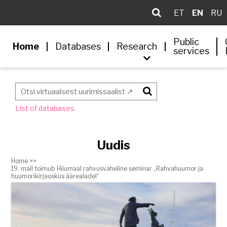
ET
EN
RU
Public
Home
Databases
Research
services
Otsi
List of databases
Uudis
Home >>
19. mail toimub Hiiumaal rahvusvaheline seminar „Rahvahuumor ja
huumorikirjaoskus äärealadel“