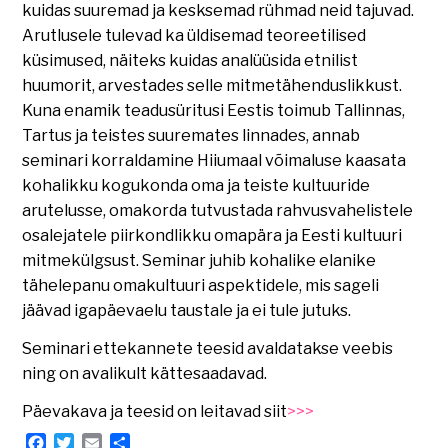
kuidas suuremad ja kesksemad rühmad neid tajuvad.
Arutlusele tulevad ka üldisemad teoreetilised
küsimused, näiteks kuidas analüüsida etnilist
huumorit, arvestades selle mitmetähenduslikkust.
Kuna enamik teadusüritusi Eestis toimub Tallinnas,
Tartus ja teistes suuremates linnades, annab
seminari korraldamine Hiiumaal võimaluse kaasata
kohalikku kogukonda oma ja teiste kultuuride
arutelusse, omakorda tutvustada rahvusvahelistele
osalejatele piirkondlikku omapära ja Eesti kultuuri
mitmekülgsust. Seminar juhib kohalike elanike
tähelepanu omakultuuri aspektidele, mis sageli
jäävad igapäevaelu taustale ja ei tule jutuks.
Seminari ettekannete teesid avaldatakse veebis
ning on avalikult kättesaadavad.
Päevakava ja teesid on leitavad siit
>>>
Facebook
Twitter
Email
Share