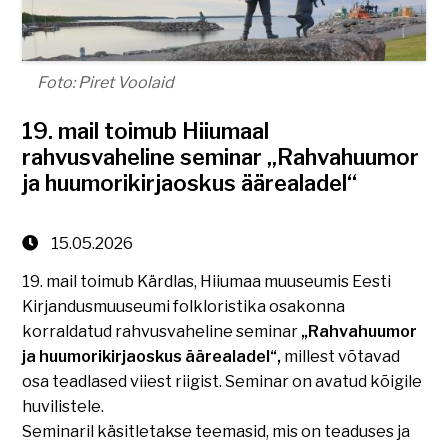
Foto: Piret Voolaid
19. mail toimub Hiiumaal
rahvusvaheline seminar „Rahvahuumor
ja huumorikirjaoskus äärealadel“
15.05.2026
19. mail toimub Kärdlas, Hiiumaa muuseumis Eesti
Kirjandusmuuseumi folkloristika osakonna
korraldatud rahvusvaheline seminar
„Rahvahuumor
ja huumorikirjaoskus äärealadel“,
millest võtavad
osa teadlased viiest riigist. Seminar on avatud kõigile
huvilistele.
Seminaril käsitletakse teemasid, mis on teaduses ja