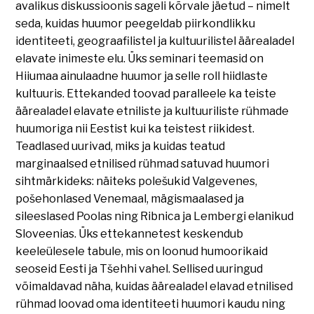
avalikus diskussioonis sageli kõrvale jäetud – nimelt
seda, kuidas huumor peegeldab piirkondlikku
identiteeti, geograafilistel ja kultuurilistel äärealadel
elavate inimeste elu. Üks seminari teemasid on
Hiiumaa ainulaadne huumor ja selle roll hiidlaste
kultuuris. Ettekanded toovad paralleele ka teiste
äärealadel elavate etniliste ja kultuuriliste rühmade
huumoriga nii Eestist kui ka teistest riikidest.
Teadlased uurivad, miks ja kuidas teatud
marginaalsed etnilised rühmad satuvad huumori
sihtmärkideks: näiteks polešukid Valgevenes,
pošehonlased Venemaal, mägismaalased ja
sileeslased Poolas ning Ribnica ja Lembergi elanikud
Sloveenias. Üks ettekannetest keskendub
keeleülesele tabule, mis on loonud humoorikaid
seoseid Eesti ja Tšehhi vahel. Sellised uuringud
võimaldavad näha, kuidas äärealadel elavad etnilised
rühmad loovad oma identiteeti huumori kaudu ning