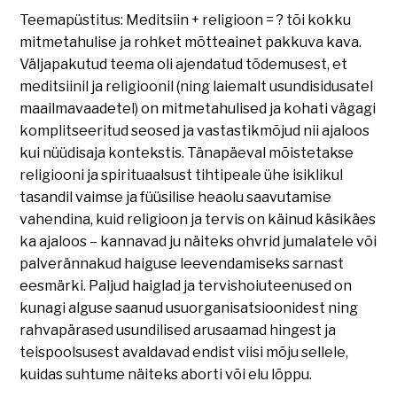
Teemapüstitus: Meditsiin + religioon = ? tõi kokku
mitmetahulise ja rohket mõtteainet pakkuva kava.
Väljapakutud teema oli ajendatud tõdemusest, et
meditsiinil ja religioonil (ning laiemalt usundisidusatel
maailmavaadetel) on mitmetahulised ja kohati vägagi
komplitseeritud seosed ja vastastikmõjud nii ajaloos
kui nüüdisaja kontekstis. Tänapäeval mõistetakse
religiooni ja spirituaalsust tihtipeale ühe isiklikul
tasandil vaimse ja füüsilise heaolu saavutamise
vahendina, kuid religioon ja tervis on käinud käsikäes
ka ajaloos – kannavad ju näiteks ohvrid jumalatele või
palverännakud haiguse leevendamiseks sarnast
eesmärki. Paljud haiglad ja tervishoiuteenused on
kunagi alguse saanud usuorganisatsioonidest ning
rahvapärased usundilised arusaamad hingest ja
teispoolsusest avaldavad endist viisi mõju sellele,
kuidas suhtume näiteks aborti või elu lõppu.