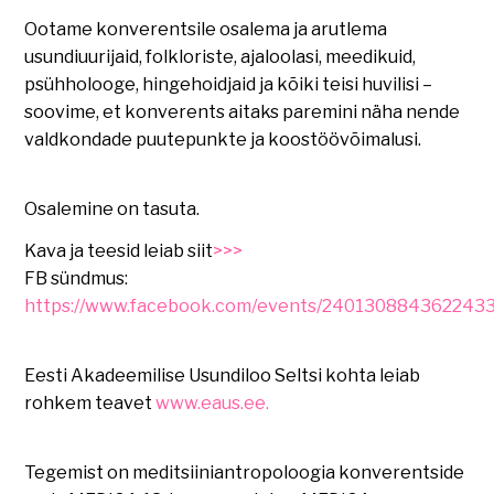
Ootame konverentsile osalema ja arutlema
usundiuurijaid, folkloriste, ajaloolasi, meedikuid,
psühholooge, hingehoidjaid ja kõiki teisi huvilisi –
soovime, et konverents aitaks paremini näha nende
valdkondade puutepunkte ja koostöövõimalusi.
Osalemine on tasuta.
Kava ja teesid leiab siit
>>>
FB sündmus:
https://www.facebook.com/events/2401308843622433
Eesti Akadeemilise Usundiloo Seltsi kohta leiab
rohkem teavet
www.eaus.ee.
Tegemist on meditsiiniantropoloogia konverentside