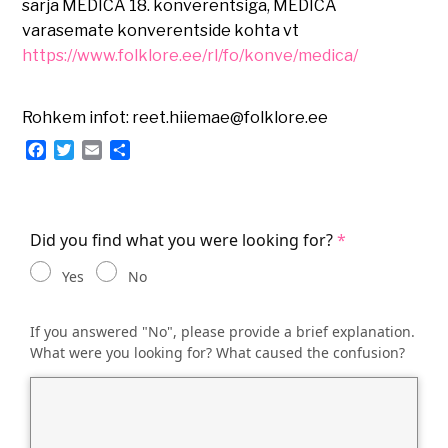
sarja MEDICA 18. konverentsiga, MEDICA
varasemate konverentside kohta vt
https://www.folklore.ee/rl/fo/konve/medica/
Rohkem infot: reet.hiiemae@folklore.ee
Facebook
Twitter
Email
Share
Did you find what you were looking for?
Yes
No
If you answered "No", please provide a brief explanation.
What were you looking for? What caused the confusion?