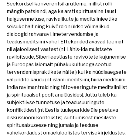
Seekordsel konverentsil arutleme, millist rolli
mängib patsiendi, aga ka arsti spirituaalne taust
haigusennetuse, ravivalikute ja meditsiinieetika
seisukohalt ning kuivõrd on üldse võimalikud
dialoogid rahvaravi, imetervendamise ja
teadusmeditsiini vahel. Ettekanded avavad teemat
nii ajaloolisest vaatest (nt Lähis-Ida muistsete
raviloitsude, Siberi eestlaste ravivõtete kujunemise
ja Euroopas laiemalt pühakukultusega seotud
tervendamispraktikate näitel) kui ka nüüdisaegsete
väljundite kaudu (nt islami meditsiini, hiina meditsiini,
India ravimantraid ning tätoveeringute meditsiinilist
ja spirituaalset poolt analüüsides). Juttu tuleb ka
subjektiivse tunnetuse ja teadusuuringute
konfliktidest (nt Eestis tuuleparkide üle peetava
diskussiooni kontekstis), suhtumisest mesilaste
spirituaalsusesse ning jumala ja teaduse
vahekordadest omaeluloolistes tervisekirjeldustes.