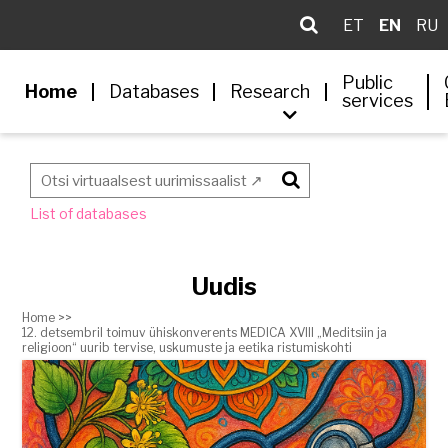
ET
EN
RU
Public
Home
Databases
Research
services
Otsi
List of databases
Uudis
Home >>
12. detsembril toimuv ühiskonverents MEDICA XVIII „Meditsiin ja
religioon“ uurib tervise, uskumuste ja eetika ristumiskohti