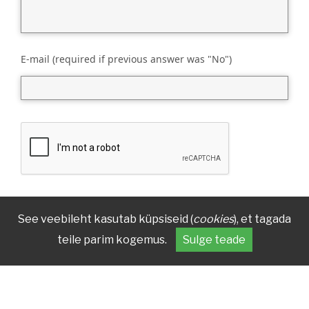
E-mail (required if previous answer was "No")
See veebileht kasutab küpsiseid (
cookies
), et tagada
teile parim kogemus.
Sulge teade
CONTACT
ADDRESS
(+372) 7 377 700
Reg nr 70003879
kirmus@kirmus.ee
Vanemuise 42, 51003 Tartu