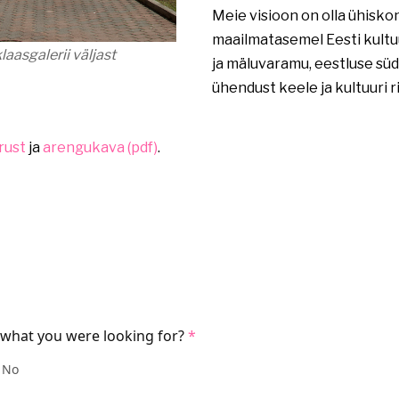
Meie visioon on olla ühisk
maailmatasemel Eesti kultu
aasgalerii väljast
ja mäluvaramu, eestluse süd
ühendust keele ja kultuuri 
rust
ja
arengukava (pdf)
.
 what you were looking for?
No