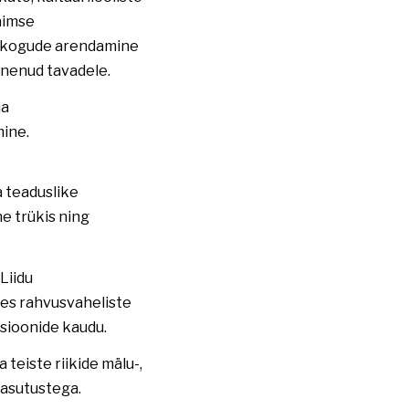
aimse
e, kogude arendamine
junenud tavadele.
ja
ine.
 teaduslike
e trükis ning
Liidu
ses rahvusvaheliste
tsioonide kaudu.
teiste riikide mälu-,
sasutustega.