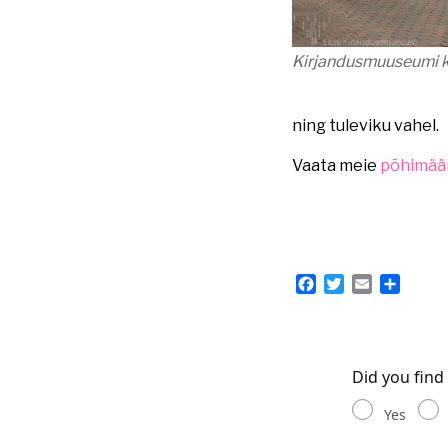
Kirjandusmuuseumi kl
ning tuleviku vahel.
Vaata meie
põhimää
Facebook
Twitter
Email
Share
Did you find
Yes