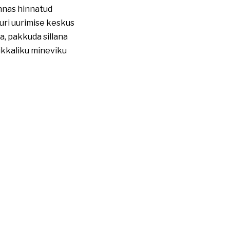
onnas hinnatud
uri uurimise keskus
a, pakkuda sillana
rikkaliku mineviku