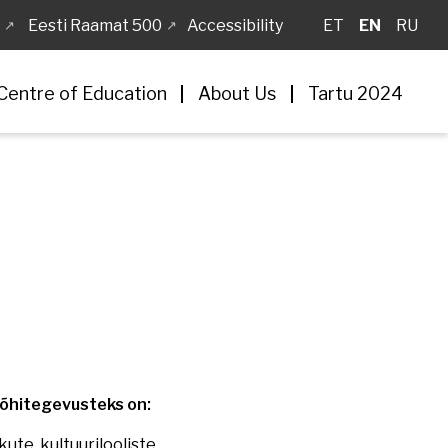
Eesti Raamat 500
Accessibility
ET
EN
RU
Centre of Education
About Us
Tartu 2024
õhitegevusteks on:
ute, kultuurilooliste