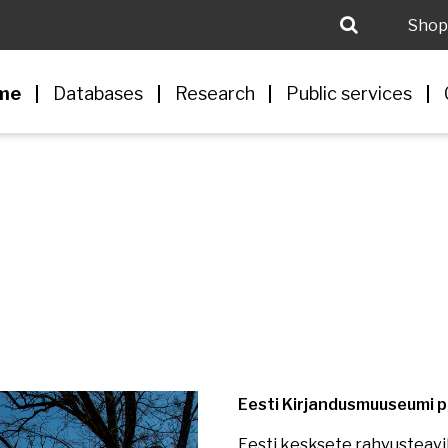
Shop
me
Databases
Research
Public services
Eesti Kirjandusmuuseumi p
Eesti kesksete rahvusteavik