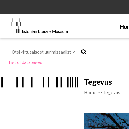
Ho
Otsi
List of databases
Tegevus
Home >>
Tegevus