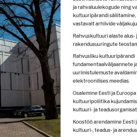
ja rahvaluulekogude ning v
kultuuripärandi säilitamin
vastavalt arhiivide väljaku
Rahvuskultuuri alaste alus- 
rakendusuuringute teostam
Rahvusliku kultuuripärandi
fundamentaalväljaannete ja
uurimistulemuste avaldamin
elektroonilises meedias.
Osalemine Eesti ja Euroopa 
kultuuripoliitika kujundami
kultuuri- ja teadusorganisa
Koostöö arendamine Eesti ja 
kultuuri-, teadus- ja arendu