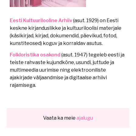
Eesti Kultuurilooline Arhiiv
(asut. 1929) on Eesti
keskne kirjanduslikke ja kultuuriloolisi materjale
(käsikirjad, kirjad, dokumendid, päevikud, fotod,
kunstiteosed) koguv ja korraldav asutus.
Folkloristika osakond
(asut. 1947) tegeleb eesti ja
teiste rahvaste kujundkõne, usundi, juttude ja
multimeedia uurimise ning elektrooniliste
ajakirjade väljaandmise ja digitaalse arhiivi
rajamisega.
Vaata ka meie
ajalugu