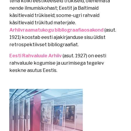
teha kõiki eestikeelseid trükiseid, olenemata
nende ilmumiskohast; Eestit ja Baltimaid
käsitlevaid trükiseid; soome-ugri rahvaid
käsitlevaid trükitud materjale.
Arhiivraamatukogu bibliograafiaosakond
(asut.
1921) koostab eesti ajakirjanduse sisu üldist
retrospektiivset bibliograafiat.
Eesti Rahvaluule Arhiiv
(asut. 1927) on eesti
rahvaluule kogumise ja uurimisega tegelev
keskne asutus Eestis.