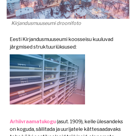
Kirjandusmuuseumi droonifoto
Eesti Kirjandusmuuseumi koosseisu kuuluvad
järgmised struktuuriüksused:
Arhiivraamatukogu
(asut. 1909), kelle ülesandeks
on koguda, säilitada ja uurijatele kättesaadavaks