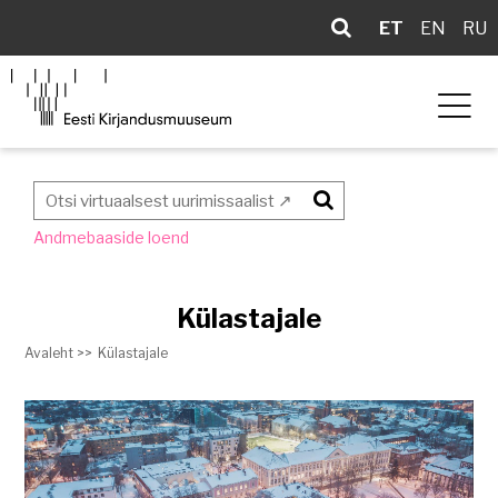
ET
EN
RU
Otsi
Andmebaaside loend
Külastajale
Avaleht >>
Külastajale