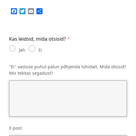
Facebook
Twitter
Email
Share
Kas leidsid, mida otsisid?
Jah
Ei
"Ei" vastuse puhul palun põhjenda lühidalt. Mida otsisid?
Mis tekitas segadust?
E-post