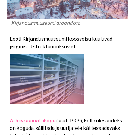
Kirjandusmuuseumi droonifoto
Eesti Kirjandusmuuseumi koosseisu kuuluvad
järgmised struktuuriüksused:
Arhiivraamatukogu
(asut. 1909), kelle ülesandeks
on koguda, säilitada ja uurijatele kättesaadavaks