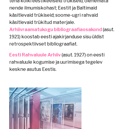
teha kõiki eestikeelseid trükiseid, olenemata
nende ilmumiskohast; Eestit ja Baltimaid
käsitlevaid trükiseid; soome-ugri rahvaid
käsitlevaid trükitud materjale.
Arhiivraamatukogu bibliograafiaosakond
(asut.
1921) koostab eesti ajakirjanduse sisu üldist
retrospektiivset bibliograafiat.
Eesti Rahvaluule Arhiiv
(asut. 1927) on eesti
rahvaluule kogumise ja uurimisega tegelev
keskne asutus Eestis.