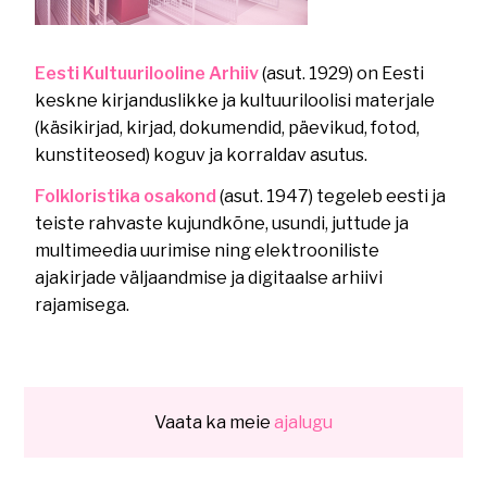
Eesti Kultuurilooline Arhiiv
(asut. 1929) on Eesti
keskne kirjanduslikke ja kultuuriloolisi materjale
(käsikirjad, kirjad, dokumendid, päevikud, fotod,
kunstiteosed) koguv ja korraldav asutus.
Folkloristika osakond
(asut. 1947) tegeleb eesti ja
teiste rahvaste kujundkõne, usundi, juttude ja
multimeedia uurimise ning elektrooniliste
ajakirjade väljaandmise ja digitaalse arhiivi
rajamisega.
Vaata ka meie
ajalugu