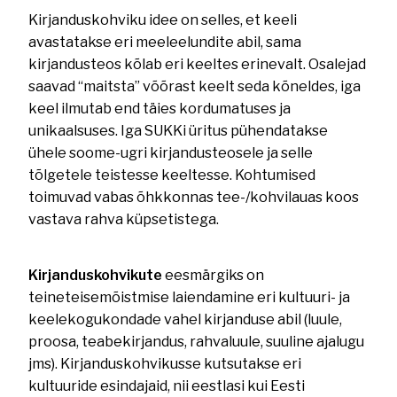
Kirjanduskohviku idee on selles, et keeli
avastatakse eri meeleelundite abil, sama
kirjandusteos kõlab eri keeltes erinevalt. Osalejad
saavad “maitsta” võõrast keelt seda kõneldes, iga
keel ilmutab end täies kordumatuses ja
unikaalsuses. Iga SUKKi üritus pühendatakse
ühele soome-ugri kirjandusteosele ja selle
tõlgetele teistesse keeltesse. Kohtumised
toimuvad vabas õhkkonnas tee-/kohvilauas koos
vastava rahva küpsetistega.
Kirjanduskohvikute
eesmärgiks on
teineteisemõistmise laiendamine eri kultuuri- ja
keelekogukondade vahel kirjanduse abil (luule,
proosa, teabekirjandus, rahvaluule, suuline ajalugu
jms). Kirjanduskohvikusse kutsutakse eri
kultuuride esindajaid, nii eestlasi kui Eesti