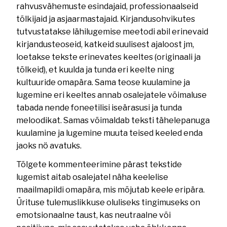
rahvusvähemuste esindajaid, professionaalseid
tõlkijaid ja asjaarmastajaid. Kirjandusohvikutes
tutvustatakse lähilugemise meetodi abil erinevaid
kirjandusteoseid, katkeid suulisest ajaloost jm,
loetakse tekste erinevates keeltes (originaali ja
tõlkeid), et kuulda ja tunda eri keelte ning
kultuuride omapära. Sama teose kuulamine ja
lugemine eri keeltes annab osalejatele võimaluse
tabada nende foneetilisi iseärasusi ja tunda
meloodikat. Samas võimaldab teksti tähelepanuga
kuulamine ja lugemine muuta teised keeled enda
jaoks nö avatuks.
Tõlgete kommenteerimine pärast tekstide
lugemist aitab osalejatel näha keelelise
maailmapildi omapära, mis mõjutab keele eripära.
Ürituse tulemuslikkuse oluliseks tingimuseks on
emotsionaalne taust, kas neutraalne või