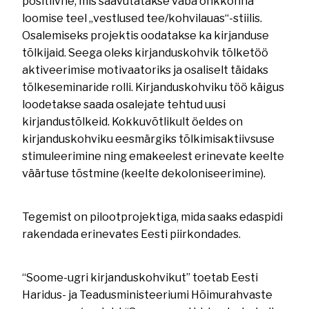
positiivne, mis saavutatakse vaba õhkkonna
loomise teel „vestlused tee/kohvilauas“-stiilis.
Osalemiseks projektis oodatakse ka kirjanduse
tõlkijaid. Seega oleks kirjanduskohvik tõlketöö
aktiveerimise motivaatoriks ja osaliselt täidaks
tõlkeseminaride rolli. Kirjanduskohviku töö käigus
loodetakse saada osalejate tehtud uusi
kirjandustõlkeid. Kokkuvõtlikult öeldes on
kirjanduskohviku eesmärgiks tõlkimisaktiivsuse
stimuleerimine ning emakeelest erinevate keelte
väärtuse tõstmine (keelte dekoloniseerimine).
Tegemist on pilootprojektiga, mida saaks edaspidi
rakendada erinevates Eesti piirkondades.
“Soome-ugri kirjanduskohvikut” toetab Eesti
Haridus- ja Teadusministeeriumi Hõimurahvaste