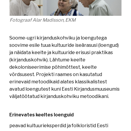
Fotograaf Alar Madisson, EKM
Soome-ugri kirjanduskohviku ja loengutega
soovime esile tuua kultuuride iseärasusi (loengud)
ja näidata keelte ja kultuuride erisusi praktikas
(kirjanduskohvik). Lähtume keelte
dekoloniseerimise põhimõttest, keelte
võrdsusest. Projekti raames on kasutatud
erinevaid metoodikaid alates klassikalistest
avatud loengutest kuni Eesti Kirjandusmuuseumis
väljatöötatud kirjanduskohviku metoodikani.
Erinevates keeltes loenguid
peavad kultuurieksperdid ja folkloristid Eesti