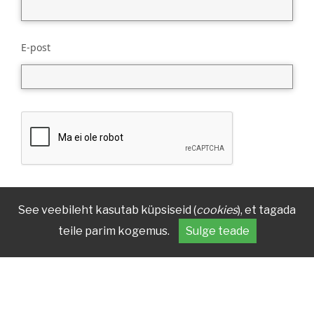
E-post
See veebileht kasutab küpsiseid (
cookies
), et tagada
teile parim kogemus.
Sulge teade
KONTAKT
AADRESS
(+372) 7 377 700
Reg nr 70003879
kirmus@kirmus.ee
Vanemuise 42, 51003 Tartu