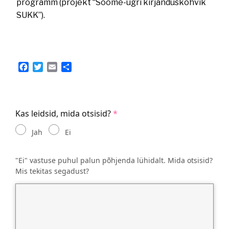
programm (projekt “Soome-ugri kirjanduskohvik
SUKK”).
Facebook
Twitter
Email
Share
Kas leidsid, mida otsisid?
Jah
Ei
"Ei" vastuse puhul palun põhjenda lühidalt. Mida otsisid?
Mis tekitas segadust?