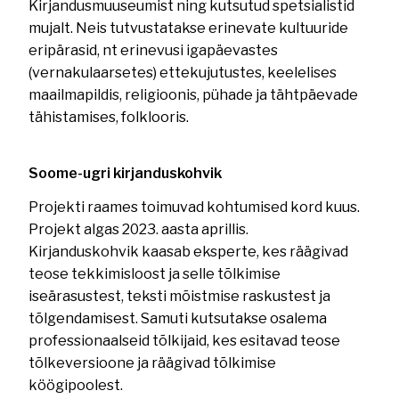
Kirjandusmuuseumist ning kutsutud spetsialistid
mujalt. Neis tutvustatakse erinevate kultuuride
eripärasid, nt erinevusi igapäevastes
(vernakulaarsetes) ettekujutustes, keelelises
maailmapildis, religioonis, pühade ja tähtpäevade
tähistamises, folklooris.
Soome-ugri kirjanduskohvik
Projekti raames toimuvad kohtumised kord kuus.
Projekt algas 2023. aasta aprillis.
Kirjanduskohvik kaasab eksperte, kes räägivad
teose tekkimisloost ja selle tõlkimise
iseärasustest, teksti mõistmise raskustest ja
tõlgendamisest. Samuti kutsutakse osalema
professionaalseid tõlkijaid, kes esitavad teose
tõlkeversioone ja räägivad tõlkimise
köögipoolest.