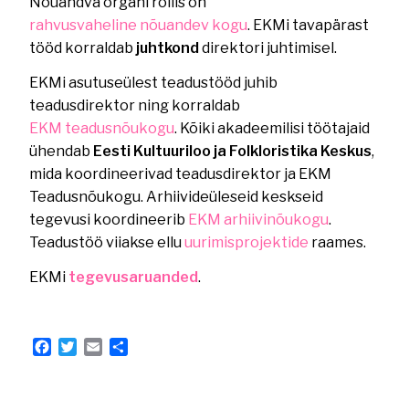
Nõuandva organi rollis on
rahvusvaheline nõuandev kogu
. EKMi tavapärast
tööd korraldab
juhtkond
direktori juhtimisel.
EKMi asutuseülest teadustööd juhib
teadusdirektor ning korraldab
EKM teadusnõukogu
. Kõiki akadeemilisi töötajaid
ühendab
Eesti Kultuuriloo ja Folkloristika Keskus
,
mida koordineerivad teadusdirektor ja EKM
Teadusnõukogu. Arhiivideüleseid keskseid
tegevusi koordineerib
EKM arhiivinõukogu
.
Teadustöö viiakse ellu
uurimisprojektide
raames.
EKMi
tegevusaruanded
.
Facebook
Twitter
Email
Share