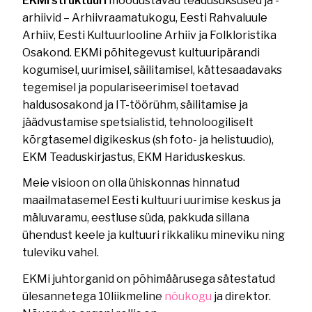
EKMi struktuuri
moodustavad teadusüksused ja -
arhiivid – Arhiivraamatukogu, Eesti Rahvaluule
Arhiiv, Eesti Kultuurlooline Arhiiv ja Folkloristika
Osakond. EKMi põhitegevust kultuuripärandi
kogumisel, uurimisel, säilitamisel, kättesaadavaks
tegemisel ja populariseerimisel toetavad
haldusosakond ja IT-töörühm, säilitamise ja
jäädvustamise spetsialistid, tehnoloogiliselt
kõrgtasemel digikeskus (sh foto- ja helistuudio),
EKM Teaduskirjastus, EKM Hariduskeskus.
Meie visioon on olla ühiskonnas hinnatud
maailmatasemel Eesti kultuuri uurimise keskus ja
mäluvaramu, eestluse süda, pakkuda sillana
ühendust keele ja kultuuri rikkaliku mineviku ning
tuleviku vahel.
EKMi juhtorganid on põhimäärusega sätestatud
ülesannetega 10liikmeline
nõukogu
ja direktor.