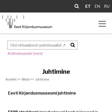
ET
EN
RU
Otsi
Andmebaaside loend
Juhtimine
Avaleht >>
Meist >>
Juhtimine
Eesti Kirjandusmuuseumi juhtimine