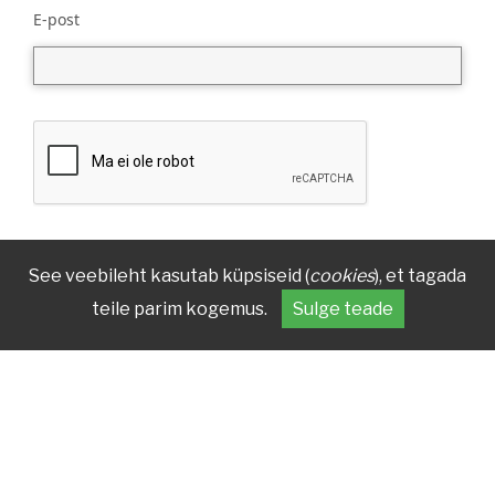
E-post
See veebileht kasutab küpsiseid (
cookies
), et tagada
teile parim kogemus.
Sulge teade
KONTAKT
AADRESS
(+372) 7 377 700
Reg nr 70003879
kirmus@kirmus.ee
Vanemuise 42, 51003 Tartu
Avatud
E - N kell 9-17; R kell 9-16.30