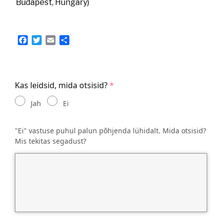
Budapest, Hungary)
Facebook
Twitter
Email
Share
Kas leidsid, mida otsisid?
Jah
Ei
"Ei" vastuse puhul palun põhjenda lühidalt. Mida otsisid?
Mis tekitas segadust?