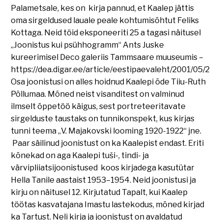
Palametsale, kes on kirja pannud, et Kaalep jättis
oma sirgeldused lauale peale kohtumisõhtut Feliks
Kottaga. Neid töid eksponeeriti 25 a tagasi näitusel
„Joonistus kui psühhogramm“ Ants Juske
kureerimisel Deco galeriis Tammsaare muuseumis –
https://dea.digar.ee/article/eestipaevaleht/2001/05/26/
Osa joonistusi on alles hoidnud Kaalepi õde Tiiu-Ruth
Põllumaa. Mõned neist visanditest on valminud
ilmselt õppetöö käigus, sest portreteeritavate
sirgelduste taustaks on tunnikonspekt, kus kirjas
tunni teema „V. Majakovski looming 1920-1922“ jne.
Paar säilinud joonistust on ka Kaalepist endast. Eriti
kõnekad on aga Kaalepi tuši-, tindi- ja
värvipliiatsijoonistused koos kirjadega kasutütar
Hella Tanile aastaist 1953–1954. Neid joonistusi ja
kirju on näitusel 12. Kirjutatud Tapalt, kui Kaalep
töötas kasvatajana Imastu lastekodus, mõned kirjad
ka Tartust. Neli kirja ja joonistust on avaldatud