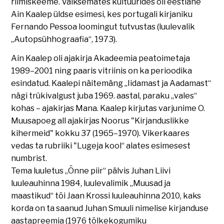
riimiskeeme. Väiksemates kultuurides oli eestlane
Ain Kaalep üldse esimesi, kes portugali kirjaniku
Fernando Pessoa loomingut tutvustas (luulevalik
„Autopsühhograafia“, 1973).
Ain Kaalep oli ajakirja Akadeemia peatoimetaja
1989–2001 ning paaris vitriinis on ka perioodika
esindatud. Kaalepi näitemäng „Iidamast ja Aadamast“
nägi trükivalgust juba 1969. aastal, paraku „vales“
kohas – ajakirjas Mana. Kaalep kirjutas varjunime O.
Muusapoeg all ajakirjas Noorus "Kirjanduslikke
kihermeid" kokku 37 (1965–1970). Vikerkaares
vedas ta rubriiki "Lugeja kool“ alates esimesest
numbrist.
Tema luuletus „Õnne piir“ pälvis Juhan Liivi
luuleauhinna 1984, luulevalimik „Muusad ja
maastikud“ tõi Jaan Krossi luuleauhinna 2010, kaks
korda on ta saanud Juhan Smuuli nimelise kirjanduse
aastapreemia (1976 tõlkekogumiku