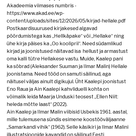
Akadeemia viimases numbris -
https://www.akad.ee/wp-
content/uploads/sites/12/2026/05/kirjad-hellale.pdf
Postkaardisuurused kirjakesed algavad
pöördumistega kas „Hellkäpake“ või „Hellake“ ning
ühe kirja päises ka „Oo kooliprii“. Need südamlikud
kirjad ja joonistused näitavad isa hellust ja armastust
oma kalli tütre Hellakese vastu. Muide, Kaalep pani
ka sõbrad (Aleksander Suuman ja Ilmar Malin) Hellale
joonistama. Need tööd on samuti säilinud, aga
näitusel väljas ainult digikujul. Üht Kaalepi joonistust
Eno Raua ja Ain Kaalepi kahvliduelli kohta on
võimalik leida Maarja Unduski teosest „Ellen Niit:
heleda mõtte laast“ (2022).
Ain Kaalep ja Ilmar Malin viibisid Usbekis 1961. aastal,
mille tulemusena sündis esimene koostööväljaanne
„Samarkandi vihik“ (1962). Selle käsikiri ja Ilmar Malini
illustratsioonide kavandid on säilinud Eesti