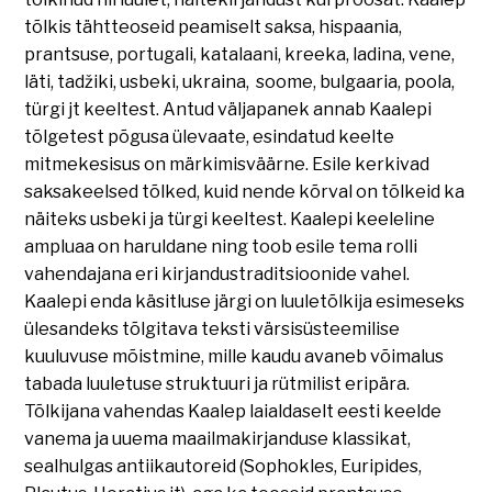
tõlkis tähtteoseid peamiselt saksa, hispaania,
prantsuse, portugali, katalaani, kreeka, ladina, vene,
läti, tadžiki, usbeki, ukraina, soome, bulgaaria, poola,
türgi jt keeltest. Antud väljapanek annab Kaalepi
tõlgetest põgusa ülevaate, esindatud keelte
mitmekesisus on märkimisväärne. Esile kerkivad
saksakeelsed tõlked, kuid nende kõrval on tõlkeid ka
näiteks usbeki ja türgi keeltest. Kaalepi keeleline
ampluaa on haruldane ning toob esile tema rolli
vahendajana eri kirjandustraditsioonide vahel.
Kaalepi enda käsitluse järgi on luuletõlkija esimeseks
ülesandeks tõlgitava teksti värsisüsteemilise
kuuluvuse mõistmine, mille kaudu avaneb võimalus
tabada luuletuse struktuuri ja rütmilist eripära.
Tõlkijana vahendas Kaalep laialdaselt eesti keelde
vanema ja uuema maailmakirjanduse klassikat,
sealhulgas antiikautoreid (Sophokles, Euripides,