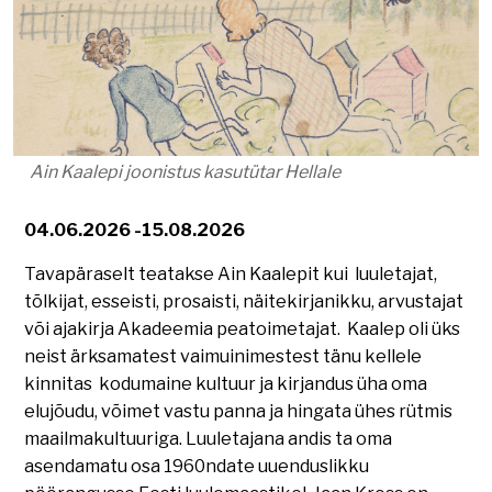
Ain Kaalepi joonistus kasutütar Hellale
04.06.2026
15.08.2026
Tavapäraselt teatakse Ain Kaalepit kui luuletajat,
tõlkijat, esseisti, prosaisti, näitekirjanikku, arvustajat
või ajakirja Akadeemia peatoimetajat. Kaalep oli üks
neist ärksamatest vaimuinimestest tänu kellele
kinnitas kodumaine kultuur ja kirjandus üha oma
elujõudu, võimet vastu panna ja hingata ühes rütmis
maailmakultuuriga. Luuletajana andis ta oma
asendamatu osa 1960ndate uuenduslikku