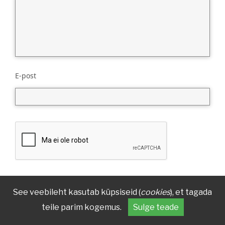
E-post
See veebileht kasutab küpsiseid (
cookies
), et tagada
teile parim kogemus.
Sulge teade