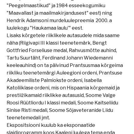
"Peegelmaastikud" ja 1984 esseekogumiku
"Maavallast ja maailmakirjandusest" eest) ning
Hendrik Adamsoni murdeluulepreemia 2000. a
luulekogu "Haukamaa laulu'" eest.
Lisaks kõrgetele riiklikele autasudele mida saame
näha (Riigivapi III klassi teenetemärk, Bengt
Gottfried Forseliuse medal, Rahvusmõtte auhind,
Tartu Suurtäht, Ferdinand Johann Wiedemanni
keeleauhind) on ta pälvinud Prantsusmaa kõrgeima
riikliku teenetemärgi Auleegioni ordeni, Prantsuse
Akadeemiliste Palmiokste ordeni, Isabella
Katoliiklase ordeni, mis on Hispaania kõrgemaid ja
prestiižikamaid riiklikke autasusid, Soome Valge
Roosi Rüütliordu I klassi medali, Soome Kaitseliidu
Sinise Risti medali, Soome Sõjaveteranide Liidu
teenetemedali jmt.
Ekspositsiooni kuulub ka eksponaatide
slaidiprogramm koos Kaalepi luulega tema enda