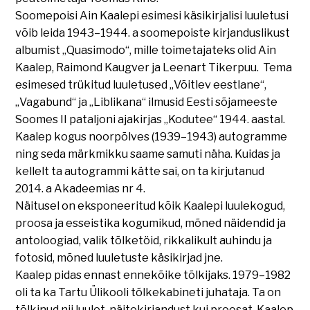
Soomepoisi Ain Kaalepi esimesi käsikirjalisi luuletusi
võib leida 1943–1944. a soomepoiste kirjanduslikust
albumist „Quasimodo“, mille toimetajateks olid Ain
Kaalep, Raimond Kaugver ja Leenart Tikerpuu. Tema
esimesed trükitud luuletused „Võitlev eestlane“,
„Vagabund“ ja „Liblikana“ ilmusid Eesti sõjameeste
Soomes II pataljoni ajakirjas „Kodutee“ 1944. aastal.
Kaalep kogus noorpõlves (1939–1943) autogramme
ning seda märkmikku saame samuti näha. Kuidas ja
kellelt ta autogrammi kätte sai, on ta kirjutanud
2014. a Akadeemias nr 4.
Näitusel on eksponeeritud kõik Kaalepi luulekogud,
proosa ja esseistika kogumikud, mõned näidendid ja
antoloogiad, valik tõlketöid, rikkalikult auhindu ja
fotosid, mõned luuletuste käsikirjad jne.
Kaalep pidas ennast ennekõike tõlkijaks. 1979–1982
oli ta ka Tartu Ülikooli tõlkekabineti juhataja. Ta on
tõlkinud nii luulet, näitekirjandust kui proosat. Kaalep