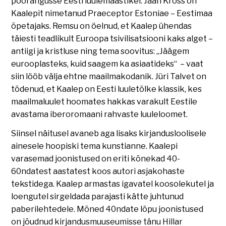
pöörangusse Eesti luulemaastikel. Jaan Kross on
Kaalepit nimetanud Praeceptor Estoniae – Eestimaa
õpetajaks. Remsu on öelnud, et Kaalep ühendas
täiesti teadlikult Euroopa tsivilisatsiooni kaks alget –
antiigi ja kristluse ning tema soovitus: „Jäägem
eurooplasteks, kuid saagem ka asiaatideks“ – vaat
siin lööb välja ehtne maailmakodanik. Jüri Talvet on
tõdenud, et Kaalep on Eesti luuletõlke klassik, kes
maailmaluulet hoomates hakkas varakult Eestile
avastama iberoromaani rahvaste luuleloomet.
Siinsel näitusel avaneb aga lisaks kirjandusloolisele
ainesele hoopiski tema kunstianne. Kaalepi
varasemad joonistused on eriti kõnekad 40-
60ndatest aastatest koos autori asjakohaste
tekstidega. Kaalep armastas igavatel koosolekutel ja
loengutel sirgeldada parajasti kätte juhtunud
paberilehtedele. Mõned 40ndate lõpu joonistused
on jõudnud kirjandusmuuseumisse tänu Hillar