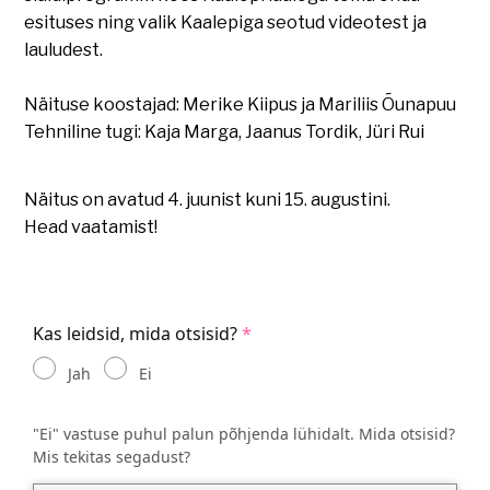
esituses ning valik Kaalepiga seotud videotest ja
lauludest.
Näituse koostajad: Merike Kiipus ja Mariliis Õunapuu
Tehniline tugi: Kaja Marga, Jaanus Tordik, Jüri Rui
Näitus on avatud 4. juunist kuni 15. augustini.
Head vaatamist!
Kas leidsid, mida otsisid?
Jah
Ei
"Ei" vastuse puhul palun põhjenda lühidalt. Mida otsisid?
Mis tekitas segadust?