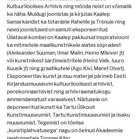
Kultuuriloolises Arhiivis ning mõnda neist on võimalik
ka näha. Muidugi joonistas ja kirjutas Kaalep
Samarkandist ka tütardele Rahelile ja Triinule ning
need joonistused on samuti eksponeeritud.
Üllataval kombel on Kaalep pakkunud inspiratsiooni
ka mitmetele maalikunstnikele alates sõpradest
(Aleksander Suuman, Ilmar Malin, Heino Mikiver jt)
või kunstnikest šaržimeistritele (Heinz Valk, Juuro
Kuusik jt) ning graafikutele (Ago Kivi, Maret Olvet).
Eksponeeritav kunst ja muu materjal pärineb Eesti
Kirjandusmuuseumi kultuuriloolisest arhiivist,
perekonnaarhiivist ning arhiivraamatukogu
ammendamatust varasalvest. Näitusele on
deponeeritud kunsti ka Tartu Ülikooli
Kunstimuuseumist, Tartu Kunstimuuseumist ja Iisaku
muuseumist. Tegemist on tõelise
„kunstiplahvatusega“ nagu on öelnud Akadeemia
peatoimetaja Toomas Kiho.