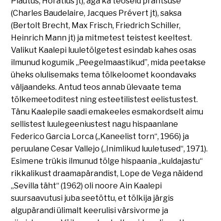
Plautus, Horatius jt), aga ka teoseid prantsuse
(Charles Baudelaire, Jacques Prévert jt), saksa
(Bertolt Brecht, Max Frisch, Friedrich Schiller,
Heinrich Mann jt) ja mitmetest teistest keeltest.
Valikut Kaalepi luuletõlgetest esindab kahes osas
ilmunud kogumik „Peegelmaastikud”, mida peetakse
üheks olulisemaks tema tõlkeloomet koondavaks
väljaandeks. Antud teos annab ülevaate tema
tõlkemeetoditest ning esteetilistest eelistustest.
Tänu Kaalepile saadi emakeeles esmakordselt aimu
sellistest luulegeeniustest nagu hispaanlane
Federico Garcia Lorca („Kaneelist torn“, 1966) ja
peruulane Cesar Vallejo („Inimlikud luuletused“, 1971).
Esimene trükis ilmunud tõlge hispaania „kuldajastu“
rikkalikust draamapärandist, Lope de Vega näidend
„Sevilla täht“ (1962) oli noore Ain Kaalepi
suursaavutusi juba seetõttu, et tõlkija järgis
algupärandi ülimalt keerulisi värsivorme ja