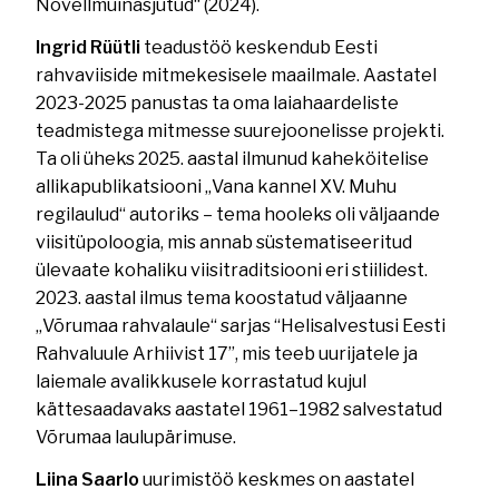
Novellmuinasjutud“ (2024).
Ingrid Rüütli
teadustöö keskendub Eesti
rahvaviiside mitmekesisele maailmale. Aastatel
2023-2025 panustas ta oma laiahaardeliste
teadmistega mitmesse suurejoonelisse projekti.
Ta oli üheks 2025. aastal ilmunud kaheköitelise
allikapublikatsiooni „Vana kannel XV. Muhu
regilaulud“ autoriks – tema hooleks oli väljaande
viisitüpoloogia, mis annab süstematiseeritud
ülevaate kohaliku viisitraditsiooni eri stiilidest.
2023. aastal ilmus tema koostatud väljaanne
„Võrumaa rahvalaule“ sarjas “Helisalvestusi Eesti
Rahvaluule Arhiivist 17”, mis teeb uurijatele ja
laiemale avalikkusele korrastatud kujul
kättesaadavaks aastatel 1961–1982 salvestatud
Võrumaa laulupärimuse.
Liina Saarlo
uurimistöö keskmes on aastatel