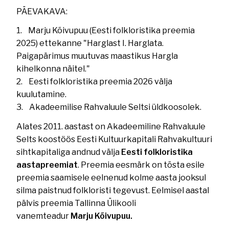
PÄEVAKAVA:
1. Marju Kõivupuu (Eesti folkloristika preemia
2025) ettekanne "Harglast I. Harglata.
Paigapärimus muutuvas maastikus Hargla
kihelkonna näitel."
2. Eesti folkloristika preemia 2026 välja
kuulutamine.
3. Akadeemilise Rahvaluule Seltsi üldkoosolek.
Alates 2011. aastast on Akadeemiline Rahvaluule
Selts koostöös Eesti Kultuurkapitali Rahvakultuuri
sihtkapitaliga andnud välja
Eesti folkloristika
aastapreemiat
. Preemia eesmärk on tõsta esile
preemia saamisele eelnenud kolme aasta jooksul
silma paistnud folkloristi tegevust. Eelmisel aastal
pälvis preemia Tallinna Ülikooli
vanemteadur
Marju Kõivupuu.