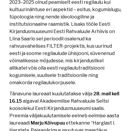
2023–2025 olnud peamiselt eesti regilaulu kui
kultuurinähtuse eri aspektid – esitus, kogumislugu,
tüpoloogia ning nende ideoloogiline ja
institutsionaalne raamistik. Lisaks tööle Eesti
Kirjandusmuuseumi Eesti Rahvaluule Arhiivis on
Liina Saarlo sel perioodil osalenud ka
rahvusvahelises FILTER-projektis, kus uurinud
eesti ja soome regilaulude ühisjooni, süvenenud
võimalikesse mõjudesse, mis kirjanduslikel
allikatel võis olla eesti regilaulutraditsiooni
kogumisele, suulisele traditsioonile ning
omakorda regilaulukorpusele.
Tänavune laureaat kuulutatakse välja
28. mail kell
16.15
algaval Akadeemilise Rahvaluule Seltsi
koosolekul Eesti Kirjandusmuuseumi saalis.
Preemia väljakuulutamisele eelneb eelmise aasta
laureaadi
Marju Kõivupuu
ettekanne “Harglast I.
Harglata. Paigapärimus muutuvas maastikus