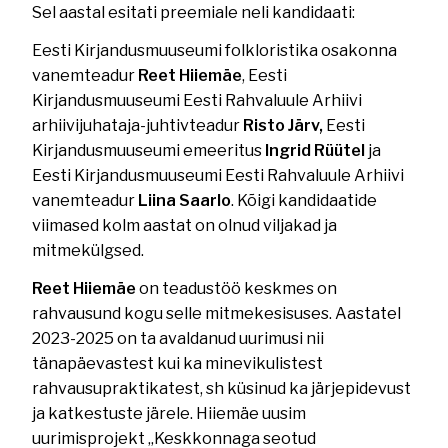
Sel aastal esitati preemiale neli kandidaati:
Eesti Kirjandusmuuseumi folkloristika osakonna
vanemteadur
Reet Hiiemäe
, Eesti
Kirjandusmuuseumi Eesti Rahvaluule Arhiivi
arhiivijuhataja-juhtivteadur
Risto Järv,
Eesti
Kirjandusmuuseumi emeeritus
Ingrid Rüütel
ja
Eesti Kirjandusmuuseumi Eesti Rahvaluule Arhiivi
vanemteadur
Liina Saarlo
. Kõigi kandidaatide
viimased kolm aastat on olnud viljakad ja
mitmekülgsed.
Reet Hiiemäe
on teadustöö keskmes on
rahvausund kogu selle mitmekesisuses. Aastatel
2023-2025 on ta avaldanud uurimusi nii
tänapäevastest kui ka minevikulistest
rahvausupraktikatest, sh küsinud ka järjepidevust
ja katkestuste järele. Hiiemäe uusim
uurimisprojekt „Keskkonnaga seotud