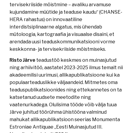
tervisekriiside mõistmine – avaliku arvamuse
kujundamine müütide ja teaduse kaudu“ (CHANSE-
HERA rahastus) on innovaatiline
interdistsiplinaarne algatus, mis ühendab
mütoloogia, kartograafia ja visuaalse disaini, et
arendada uusi teaduskommunikatsiooni vorme
keskkonna- ja tervisekriiside mõistmiseks.
Risto Järve
teadustöö keskmes on muinasjutud
ning arhiivitöö, aastatel 2023-2025 ilmus temalt nii
akadeemilisi uurimusi, allikapublikatsioone kui ka
populaarteaduslikke väljaandeid. Mitmetes oma
teaduspublikatsioonides ning ettekannetes on ta
katsetanud uudsete meetodite ning
vaatenurkadega. Olulisima tööde võib välja tuua
Järve juhitud töörühma ühistööna valminud
mahukat allikapublikatsioon seerias Monumenta
Estroniae Antiquae „Eesti Muinasjutud III.