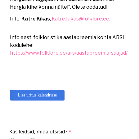
Hargla kihelkonna näitel”. Olete oodatud!
Info:
Katre Kikas
,
katre.kikas@folklore.ee.
Info eesti folkloristika aastapreemia kohta ARSi
kodulehel
https://www.folklore.ee/ars/aastapreemia-saajad/
Lisa üritus kalendrisse
Kas leidsid, mida otsisid?