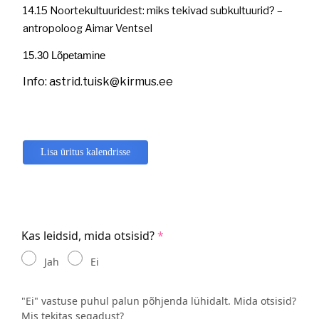
14.15 Noortekultuuridest: miks tekivad subkultuurid? –
antropoloog Aimar Ventsel
15.30 Lõpetamine
Info: astrid.tuisk@kirmus.ee
Lisa üritus kalendrisse
Kas leidsid, mida otsisid?
Jah
Ei
"Ei" vastuse puhul palun põhjenda lühidalt. Mida otsisid?
Mis tekitas segadust?