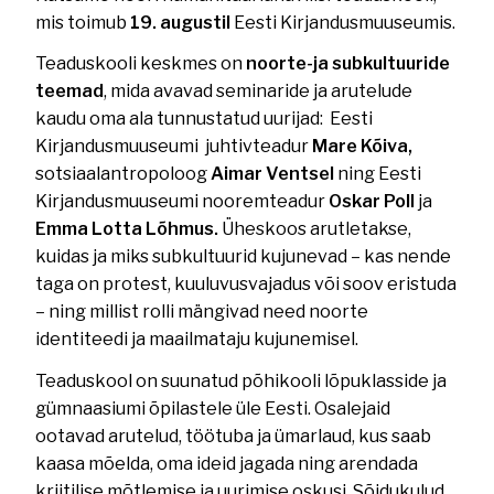
mis toimub
19. augustil
Eesti Kirjandusmuuseumis.
Teaduskooli keskmes on
noorte-ja subkultuuride
teemad
, mida avavad seminaride ja arutelude
kaudu oma ala tunnustatud uurijad: Eesti
Kirjandusmuuseumi juhtivteadur
Mare Kõiva,
sotsiaalantropoloog
Aimar Ventsel
ning Eesti
Kirjandusmuuseumi nooremteadur
Oskar Poll
ja
Emma Lotta Lõhmus.
Üheskoos arutletakse,
kuidas ja miks subkultuurid kujunevad – kas nende
taga on protest, kuuluvusvajadus või soov eristuda
– ning millist rolli mängivad need noorte
identiteedi ja maailmataju kujunemisel.
Teaduskool on suunatud põhikooli lõpuklasside ja
gümnaasiumi õpilastele üle Eesti. Osalejaid
ootavad arutelud, töötuba ja ümarlaud, kus saab
kaasa mõelda, oma ideid jagada ning arendada
kriitilise mõtlemise ja uurimise oskusi. Sõidukulud