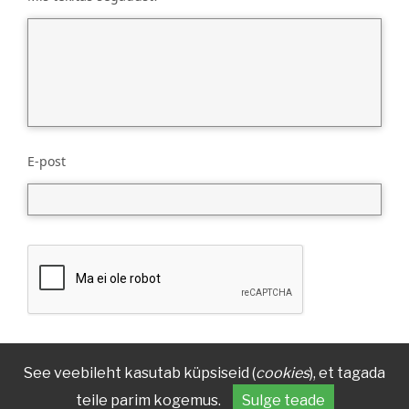
E-post
See veebileht kasutab küpsiseid (
cookies
), et tagada
teile parim kogemus.
Sulge teade