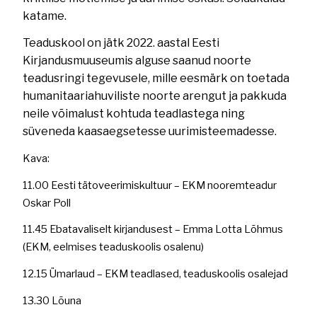
katame.
Teaduskool on jätk 2022. aastal Eesti
Kirjandusmuuseumis alguse saanud noorte
teadusringi tegevusele, mille eesmärk on toetada
humanitaariahuviliste noorte arengut ja pakkuda
neile võimalust kohtuda teadlastega ning
süveneda kaasaegsetesse uurimisteemadesse.
Kava:
11.00 Eesti tätoveerimiskultuur – EKM nooremteadur
Oskar Poll
11.45 Ebatavaliselt kirjandusest – Emma Lotta Lõhmus
(EKM, eelmises teaduskoolis osalenu)
12.15 Ümarlaud – EKM teadlased, teaduskoolis osalejad
13.30 Lõuna