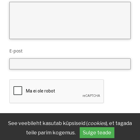
E-post
See veebileht kasutab küpsiseid (
cookies
), et tagada
teile parim kogemus.
Sulge teade