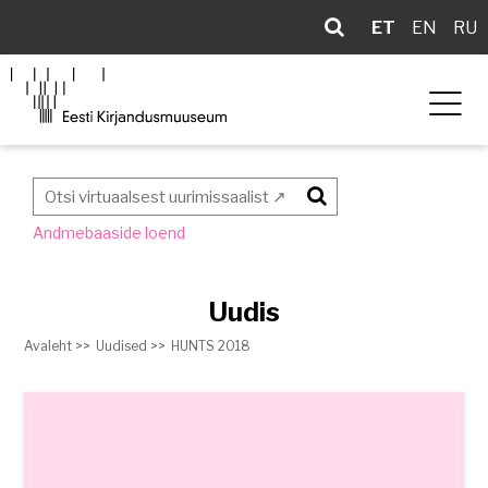
ET
EN
RU
Otsi
Andmebaaside loend
Uudis
Avaleht >>
Uudised >>
HUNTS 2018