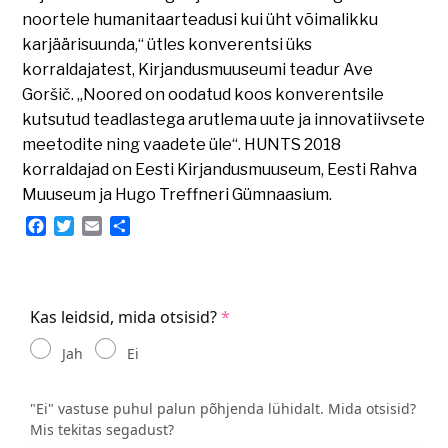
noortele humanitaarteadusi kui üht võimalikku
karjäärisuunda,“ ütles konverentsi üks
korraldajatest, Kirjandusmuuseumi teadur Ave
Goršič. „Noored on oodatud koos konverentsile
kutsutud teadlastega arutlema uute ja innovatiivsete
meetodite ning vaadete üle“. HUNTS 2018
korraldajad on Eesti Kirjandusmuuseum, Eesti Rahva
Muuseum ja Hugo Treffneri Gümnaasium.
Facebook
Twitter
Email
Share
Kas leidsid, mida otsisid?
Jah
Ei
"Ei" vastuse puhul palun põhjenda lühidalt. Mida otsisid?
Mis tekitas segadust?