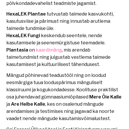
põlvkondadevahelist teadmiste jagamist.
HexaLEK Plantae
tutvustab taimede kasvukohti,
kasutusviise ja pärimust ning innustab arutlema
taimede tundmise üle.
HexaLEK Fungi
keskendub seentele, nende
kasutamisele ja seenemürgistuse teemadele.
Plantasia
on
kaardimäng
, mis arendab
taimetundmist ning julgustab vestlema taimede
kasutamisest ja kultuurilisest tähendusest.
Mängud põhinevad teadustööl ning on loodud
eesmärgiga tuua looduspärimus mänguliselt
klassiruumi ja kogukondadesse. Koolituse praktilist
osa juhendavad gümnaasiumiõpilased
Mere Õie Kalle
ja
Are Helbe Kalle
, kes on osalenud mängude
arendamises ja testimises ning jagavad ka noorte
vaadet nende mängude kasutamisvõimalustest.