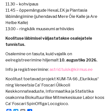
11.30 – kohvipaus
11.45 – õppemängude HexaLEK ja Plantasia
läbimängimine (juhendavad Mere Õie Kalle ja Are
Helbe Kalle)
13.00 – ringkäik muuseumi arhiivides
Koolituse läbimisel väljastatakse osalejatele
tunnistus.
Osalemine on tasuta, kuid vajalik on
eelregistreerimine hiljemalt
10. augustiks 2026.
Info ja registreerimine:
astrid.tuisk@kirmus.ee
Koolitust toetavad projekt KUM-TA 66 „Elurikkus“
ning Veneetsia Ca' Foscari Ülikooli
Keskkonnateaduste, Informaatika ja Statistika
osakonna Biokultuurilise Mitmekesisuse Labor koos
Ca' Foscari SpinOffiga Locogioco.