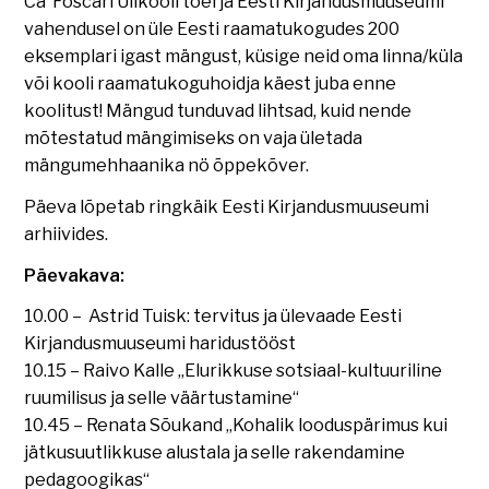
Ca’ Foscari Ülikooli toel ja Eesti Kirjandusmuuseumi
vahendusel on üle Eesti raamatukogudes 200
eksemplari igast mängust, küsige neid oma linna/küla
või kooli raamatukoguhoidja käest juba enne
koolitust! Mängud tunduvad lihtsad, kuid nende
mõtestatud mängimiseks on vaja ületada
mängumehhaanika nö õppekõver.
Päeva lõpetab ringkäik Eesti Kirjandusmuuseumi
arhiivides.
Päevakava:
10.00 – Astrid Tuisk: tervitus ja ülevaade Eesti
Kirjandusmuuseumi haridustööst
10.15 – Raivo Kalle „Elurikkuse sotsiaal-kultuuriline
ruumilisus ja selle väärtustamine“
10.45 – Renata Sõukand „Kohalik looduspärimus kui
jätkusuutlikkuse alustala ja selle rakendamine
pedagoogikas“