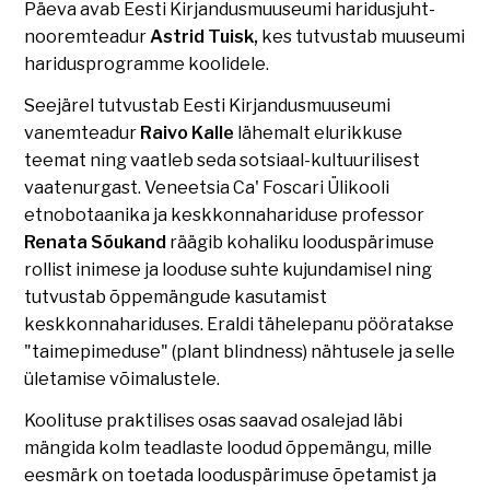
Päeva avab Eesti Kirjandusmuuseumi haridusjuht-
nooremteadur
Astrid Tuisk,
kes tutvustab muuseumi
haridusprogramme koolidele.
Seejärel tutvustab Eesti Kirjandusmuuseumi
vanemteadur
Raivo Kalle
lähemalt elurikkuse
teemat ning vaatleb seda sotsiaal-kultuurilisest
vaatenurgast. Veneetsia Ca' Foscari Ülikooli
etnobotaanika ja keskkonnahariduse professor
Renata Sõukand
räägib kohaliku looduspärimuse
rollist inimese ja looduse suhte kujundamisel ning
tutvustab õppemängude kasutamist
keskkonnahariduses. Eraldi tähelepanu pööratakse
"taimepimeduse" (plant blindness) nähtusele ja selle
ületamise võimalustele.
Koolituse praktilises osas saavad osalejad läbi
mängida kolm teadlaste loodud õppemängu, mille
eesmärk on toetada looduspärimuse õpetamist ja