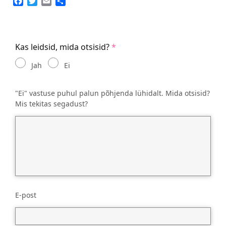
Facebook
Twitter
Email
Share
Kas leidsid, mida otsisid?
Jah
Ei
"Ei" vastuse puhul palun põhjenda lühidalt. Mida otsisid?
Mis tekitas segadust?
E-post