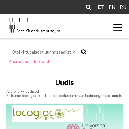
ET
EN
RU
Otsi
Andmebaaside loend
Uudis
Avaleht >>
Uudised >>
Kutsume õpetajaid koolitusele: looduspärimuse läbimäng klassiruumis