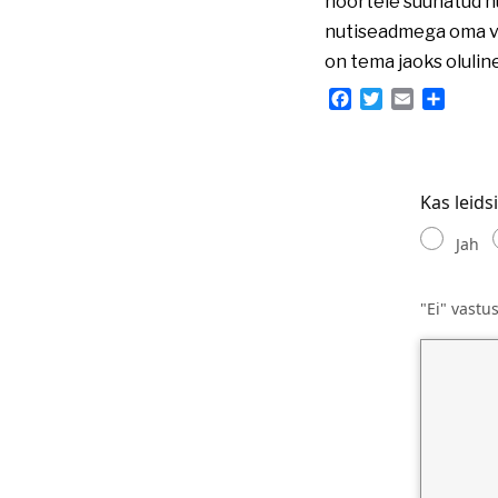
noortele suunatud nu
nutiseadmega oma van
on tema jaoks oluline
Facebook
Twitter
Email
Share
Kas leids
Jah
"Ei" vastu