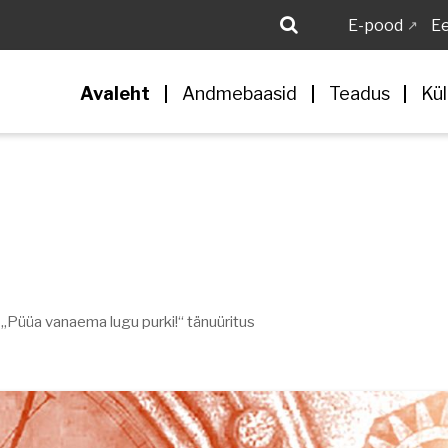
E-pood
Ee
Avaleht
Andmebaasid
Teadus
Kül
„Püüa vanaema lugu purki!“ tänuüritus