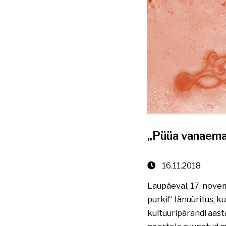
„Püüa vanaema 
16.11.2018
Laupäeval, 17. nove
purki!“ tänuüritus, 
kultuuripärandi aast