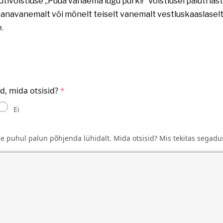
tivõistluse „Püüa vanaema lugu purki!“ Võistlusel paluti las
avanemalt või mõnelt teiselt vanemalt vestluskaaslaselt ük
.
id, mida otsisid?
Ei
se puhul palun põhjenda lühidalt. Mida otsisid? Mis tekitas segadu