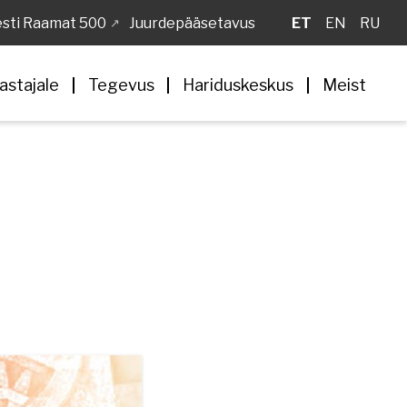
sti Raamat 500
Juurdepääsetavus
ET
EN
RU
astajale
Tegevus
Hariduskeskus
Meist