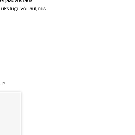
tel jäädvustada
s lugu või laul, mis
st?