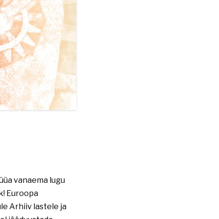
Püüa vanaema lugu
ck! Euroopa
 Arhiiv lastele ja