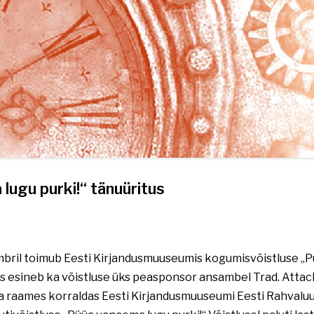
lugu purki!“ tänuüritus
mbril toimub Eesti Kirjandusmuuseumis kogumisvõistluse „
kus esineb ka võistluse üks peasponsor ansambel Trad. Atta
a raames korraldas Eesti Kirjandusmuuseumi Eesti Rahvaluule