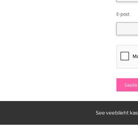
E-post
See veebileht kas