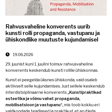
Rahvusvaheline konverents uurib
kunsti rolli propaganda, vastupanu ja
ühiskondlike muutuste kujundamisel
19.06.2026
29. juunist kuni 1. juulini toimuv rahvusvaheline
konverents keskendub kunsti rollile ühiskonnas.
Kunst ei peegelda üksnes ühiskonda, vaid osaleb
aktiivselt selle kujundamises. Just sellele keskendub
interdistsiplinaarne konverents
„Kunstipraktikad
esteetika ja võimu vahel: propaganda,
mobilisatsioon ja vastupanu“,
mis toob kokku eri
valdkondade teadlased ja praktikud, et arutleda