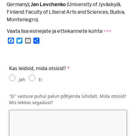
Germany)
; Jan Levchenko
(University of Jyväskylä,
Finland; Faculty of Liberal Arts and Sciences, Budva,
Montenegro).
Vaata lisa esinejate ja ettekannete kohta
>>>
Facebook
Twitter
Email
Share
Kas leidsid, mida otsisid?
Jah
Ei
"Ei" vastuse puhul palun põhjenda lühidalt. Mida otsisid?
Mis tekitas segadust?