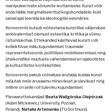
manipuleerivate sõnumite levitamiseks. Kunst võib
anda hääle marginaliseeritud kogukondadele, kuid
samal ajal teenida ka ideoloogilisi eesmärke.
Konverents kutsub mõtestama kunstilise väljenduse
ambivalentset olemust esteetika, kriitika ja võimu
ristumiskohas. Ettekanded käsitlevad kunsti rolli
kollektiivse mälu kujundamisel, traumade
representatsioonis, poliitilises mobiliseerimises ning
ühiskondlike muutuste vahendamisel eri ajaloolistes
ja kultuurilistes kontekstides.
Konverents pakub võimaluse arutada, kuidas kunst
mõjutab meie arusaamu minevikust ja olevikust ning
milline on selle roll tuleviku kujundamisel.
Plenaarettekandjad:
Beata Waligórska-Olejniczak
(Adam Mickiewicz University, Poznań,
Poland);
Natalia Artemenko (
TU Dortmund,