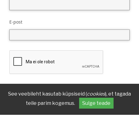
E-post
See veebileht kasutab küpsiseid (
cookies
), et tagada
teile parim kogemus.
Sulge teade
KONTAKT
AADRESS
(+372) 7 377 700
Reg nr 70003879
kirmus@kirmus.ee
Vanemuise 42, 51003 Tartu