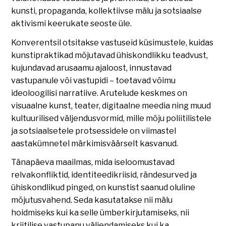
kunsti, propaganda, kollektiivse mälu ja sotsiaalse
aktivismi keerukate seoste üle.
Konverentsil otsitakse vastuseid küsimustele, kuidas
kunstipraktikad mõjutavad ühiskondlikku teadvust,
kujundavad arusaamu ajaloost, innustavad
vastupanule või vastupidi – toetavad võimu
ideoloogilisi narratiive. Arutelude keskmes on
visuaalne kunst, teater, digitaalne meedia ning muud
kultuurilised väljendusvormid, mille mõju poliitilistele
ja sotsiaalsetele protsessidele on viimastel
aastakümnetel märkimisväärselt kasvanud.
Tänapäeva maailmas, mida iseloomustavad
relvakonfliktid, identiteedikriisid, rändesurved ja
ühiskondlikud pinged, on kunstist saanud oluline
mõjutusvahend. Seda kasutatakse nii mälu
hoidmiseks kui ka selle ümberkirjutamiseks, nii
kriitilise vastupanu väljendamiseks kui ka