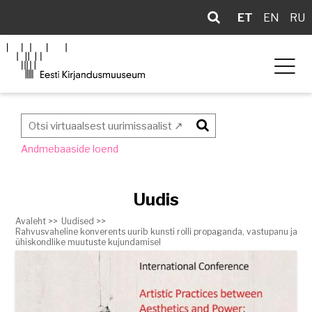
ET
EN
RU
Otsi
Andmebaaside loend
Uudis
Avaleht >>
Uudised >>
Rahvusvaheline konverents uurib kunsti rolli propaganda, vastupanu ja
ühiskondlike muutuste kujundamisel