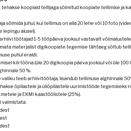
 tehakse koopiaid tellijaga sõlmitud koopiate tellimise ja 
 sõlmida juhul, kui tellimus on alla 20 lehe või 10 foto (video
 lepingu alusel).
hiivi töötajad 1-5 tööpäeva jooksul vastavalt võimalustele ja
imata materjalist digikoopiate tegemise tähtaeg sõltub tel
muse puhul eraldi.
isel kiirtööna (üle 20 digikoopia päeva jooksul või üle 100
lghinnale 50 %.
 valiku teeb arhiivitöötaja, lisandub tellimuse alghinnale 5
akse õpilastele ja üliõpilastele uurimistööde tegemiseks n
kmetele ja EKMi kaastöölistele (25%).
 valmistata:
adest
dest
edest