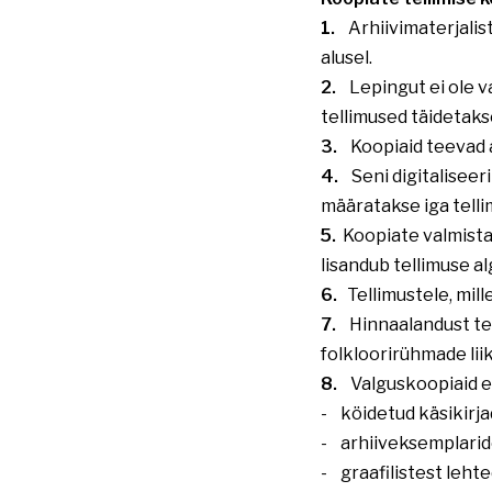
1.
Arhiivimaterjalist
alusel.
2.
Lepingut ei ole vaja
tellimused täidetakse
3.
Koopiaid teevad ar
4.
Seni digitaliseer
määratakse iga telli
5.
Koopiate valmistam
lisandub tellimuse a
6.
Tellimustele, mille
7.
Hinnaalandust teh
folkloorirühmade lii
8.
Valguskoopiaid ei
- köidetud käsikirj
- arhiiveksemplari
- graafilistest leht