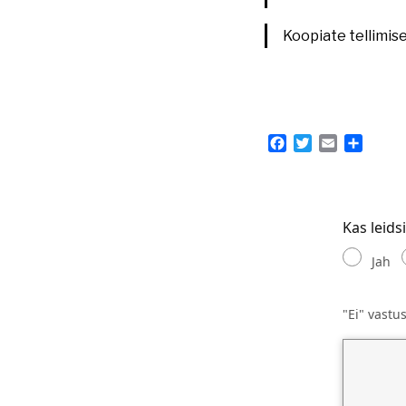
Koopiate tellimis
Facebook
Twitter
Email
Share
Kas leids
Jah
"Ei" vastu