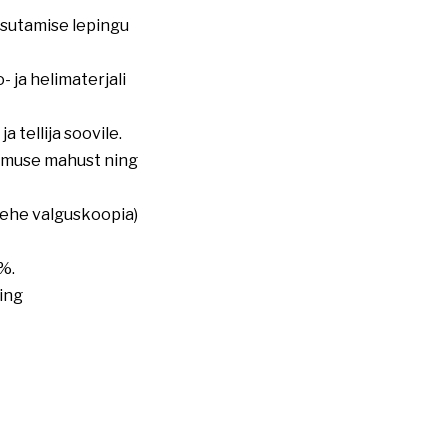
kasutamise lepingu
- ja helimaterjali
 tellija soovile.
limuse mahust ning
 lehe valguskoopia)
0%.
ing