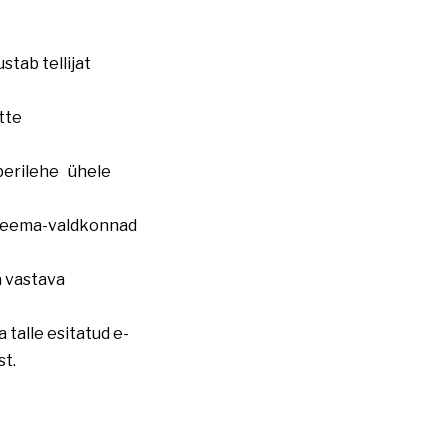
tab tellijat
tte
aberilehe ühele
. teema-valdkonnad
a vastava
 talle esitatud e-
st.