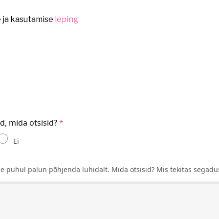
e ja kasutamise
leping
id, mida otsisid?
Ei
se puhul palun põhjenda lühidalt. Mida otsisid? Mis tekitas segadu