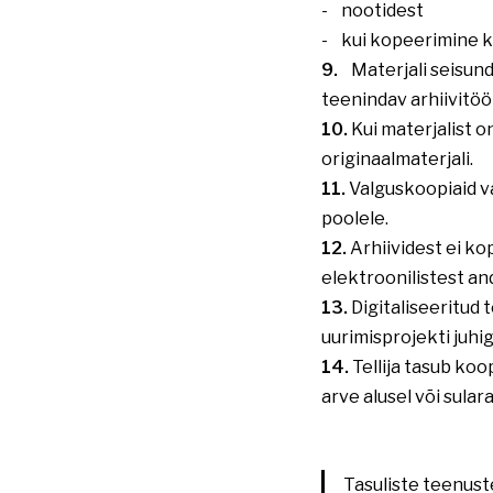
- nootidest
- kui kopeerimine ka
9.
Materjali seisundi
teenindav arhiivitöö
10.
Kui materjalist 
originaalmaterjali.
11.
Valguskoopiaid va
poolele.
12.
Arhiividest ei k
elektroonilistest a
13.
Digitaliseeritud
uurimisprojekti juhig
14.
Tellija tasub koo
arve alusel või sular
Tasuliste teenus