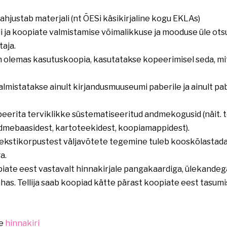
hjustab materjali (nt ÕESi käsikirjaline kogu EKLAs)
 ja koopiate valmistamise võimalikkuse ja mooduse üle otsus
taja.
on olemas kasutuskoopia, kasutatakse kopeerimisel seda, mi
lmistatakse ainult kirjandusmuuseumi paberile ja ainult p
opeerita terviklikke süstematiseeritud andmekogusid (näit
ndmebaasidest, kartoteekidest, koopiamappidest).
 tekstikorpustest väljavõtete tegemine tuleb kooskõlastad
a.
piate eest vastavalt hinnakirjale pangakaardiga, ülekandega
ahas. Tellija saab koopiad kätte pärast koopiate eest tasumi
te
hinnakiri