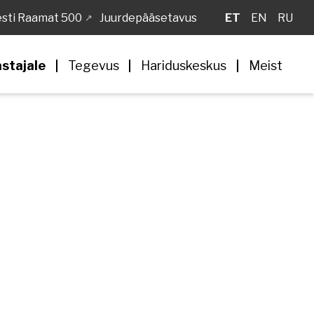
sti Raamat 500
Juurdepääsetavus
ET
EN
RU
astajale
Tegevus
Hariduskeskus
Meist