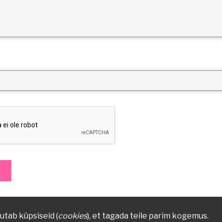
utab küpsiseid (
cookies
), et tagada teile parim kogemus.