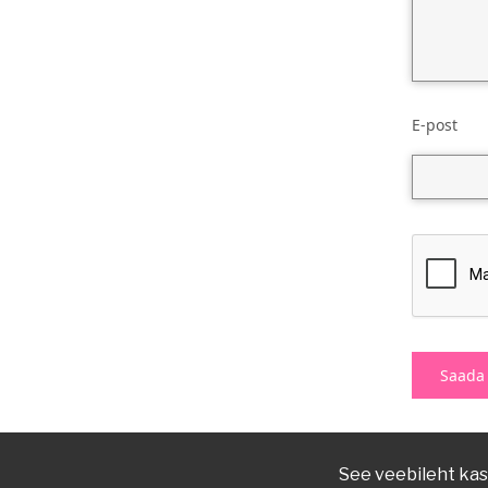
E-post
See veebileht kas