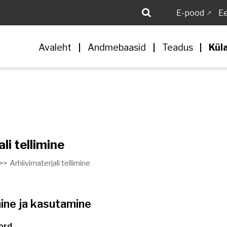
E-pood
Ee
Avaleht
Andmebaasid
Teadus
Kül
li tellimine
 >>
Arhiivimaterjali tellimine
mine ja kasutamine
kord