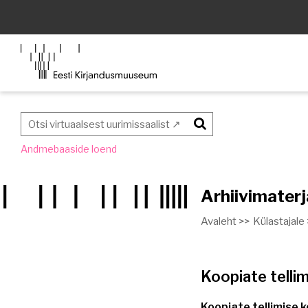
Otsi
Andmebaaside loend
Arhiivimaterja
Avaleht >>
Külastajale
Koopiate telli
Koopiate tellimise 