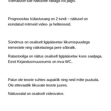
Võimalusel tule näitusele rattaga või jalgsi.
Prognoositav külastusaeg on 2 tundi – näitusel on 
esindatud mitmeid video- ja heliteoseid.
Sündmus on osaliselt ligipääsetav liikumispuudega 
inimestele ning väikelastega pere sõbralik. ​
Ratastooliga on näitus osaliselt ligipääsetav koos saatjaga. 
Eesti Kirjandusmuuseumis on inva-WC.
Palun ole teoste suhtes aupaklik ning neid mitte puutuda. 
Ole ettevaatlik liikuvate teoste juures.
Näitusealal on osaliselt videovalve.