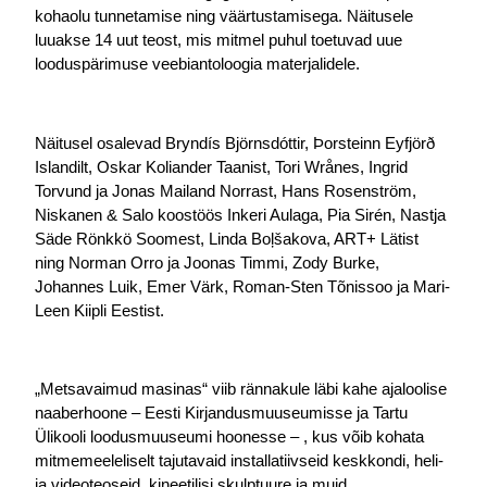
kohaolu tunnetamise ning väärtustamisega. Näitusele 
luuakse 14 uut teost, mis mitmel puhul toetuvad uue 
looduspärimuse veebiantoloogia materjalidele.
Näitusel osalevad Bryndís Björnsdóttir, Þorsteinn Eyfjörð 
Islandilt, Oskar Koliander Taanist, Tori Wrånes, Ingrid 
Torvund ja Jonas Mailand Norrast, Hans Rosenström, 
Niskanen & Salo koostöös Inkeri Aulaga, Pia Sirén, Nastja 
Säde Rönkkö Soomest, Linda Boļšakova, ART+ Lätist 
ning Norman Orro ja Joonas Timmi, Zody Burke, 
Johannes Luik, Emer Värk, Roman-Sten Tõnissoo ja Mari- 
Leen Kiipli Eestist.
„Metsavaimud masinas“ viib rännakule läbi kahe ajaloolise 
naaberhoone – Eesti Kirjandusmuuseumisse ja Tartu 
Ülikooli loodusmuuseumi hoonesse – , kus võib kohata 
mitmemeeleliselt tajutavaid installatiivseid keskkondi, heli- 
ja videoteoseid, kineetilisi skulptuure ja muid 