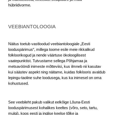
hübriidvorme. 
VEEBIANTOLOOGIA
Näitus toetub vastloodud veebiantoloogiale „Eesti 
looduspärimus“, millega toome esile meie rikkalikud 
folkloorikogud ja nende väärtuse ökoloogilisest 
vaatepunktist. Tutvustame sellega Põhjamaa ja 
metsavööndi inimeste mõtteviisi, kus ilmneb nii kasutav 
kui säästev aspekt ning näitame, kuidas folklooris avaldub 
lepingu-taoline suhe loodusega, kus ka inimesel on oma 
kohustused.
See veebileht pakub valikut eelkõige Lõuna-Eesti 
looduspärimusest kohalikes keeltes (võro, seto, tartu, 
mulgi), koos eesti ja inglise keelse tõlke ja 