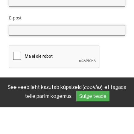
E-post
See veebileht kasutab küpsiseid (
cookies
), et tagada
teile parim kogemus.
Sulge teade
KONTAKT
AADRESS
(+372) 7 377 700
Reg nr 70003879
kirmus@kirmus.ee
Vanemuise 42, 51003 Tartu
Avatud
E - N kell 9-17; R kell 9-16.30