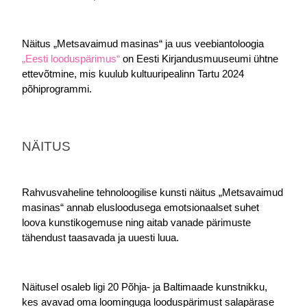
Näitus „Metsavaimud masinas“ ja uus veebiantoloogia 
„Eesti looduspärimus“ 
on Eesti Kirjandusmuuseumi ühtne 
ettevõtmine, mis kuulub kultuuripealinn Tartu 2024 
põhiprogrammi.
NÄITUS
Rahvusvaheline tehnoloogilise kunsti näitus „Metsavaimud 
masinas“ annab elusloodusega emotsionaalset suhet 
loova kunstikogemuse ning aitab vanade pärimuste 
tähendust taasavada ja uuesti luua.
Näitusel osaleb ligi 20 Põhja- ja Baltimaade kunstnikku, 
kes avavad oma loominguga looduspärimust salapärase 