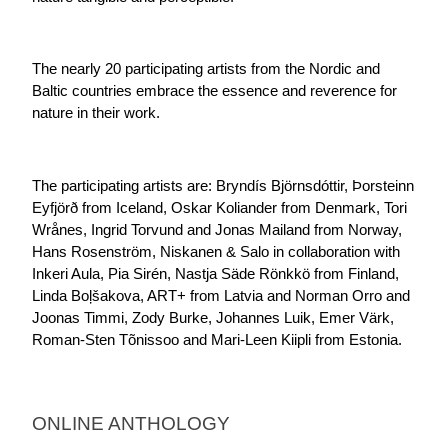
The nearly 20 participating artists from the Nordic and 
Baltic countries embrace the essence and reverence for 
nature in their work. 
The participating artists are: Bryndís Björnsdóttir, Þorsteinn 
Eyfjörð from Iceland, Oskar Koliander from Denmark, Tori 
Wrånes, Ingrid Torvund and Jonas Mailand from Norway, 
Hans Rosenström, Niskanen & Salo in collaboration with 
Inkeri Aula, Pia Sirén, Nastja Säde Rönkkö from Finland, 
Linda Boļšakova, ART+ from Latvia and Norman Orro and 
Joonas Timmi, Zody Burke, Johannes Luik, Emer Värk, 
Roman-Sten Tõnissoo and Mari-Leen Kiipli from Estonia.
ONLINE ANTHOLOGY