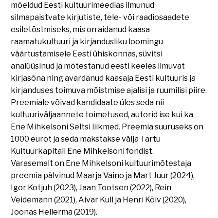
mõeldud Eesti kultuurimeedias ilmunud
silmapaistvate kirjutiste, tele- või raadiosaadete
esiletõstmiseks, mis on aidanud kaasa
raamatukultuuri ja kirjandusliku loomingu
väärtustamisele Eesti ühiskonnas, süvitsi
analüüsinud ja mõtestanud eesti keeles ilmuvat
kirjasõna ning avardanud kaasaja Eesti kultuuris ja
kirjanduses toimuva mõistmise ajalisi ja ruumilisi piire.
Preemiale võivad kandidaate üles seda nii
kultuuriväljaannete toimetused, autorid ise kui ka
Ene Mihkelsoni Seltsi liikmed. Preemia suuruseks on
1000 eurot ja seda makstakse välja Tartu
Kultuurkapitali Ene Mihkelsoni fondist.
Varasemalt on Ene Mihkelsoni kultuurimõtestaja
preemia pälvinud Maarja Vaino ja Mart Juur (2024),
Igor Kotjuh (2023), Jaan Tootsen (2022), Rein
Veidemann (2021), Aivar Kull ja Henri Kõiv (2020),
Joonas Hellerma (2019).