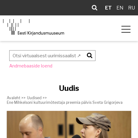
ET
EN
RU
Otsi
Andmebaaside loend
Uudis
Avaleht >>
Uudised >>
Ene Mihkelsoni kultuurimõtestaja preemia pälvis Sveta Grigorjeva