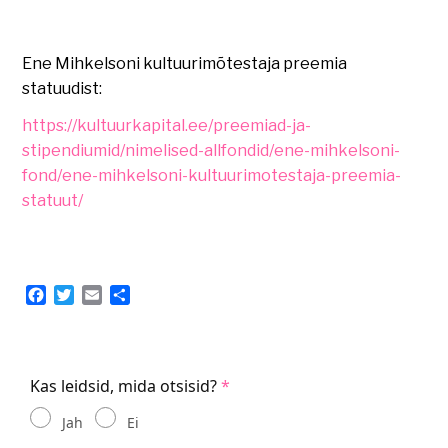
Ene Mihkelsoni kultuurimõtestaja preemia
statuudist:
https://kultuurkapital.ee/preemiad-ja-
stipendiumid/nimelised-allfondid/ene-mihkelsoni-
fond/ene-mihkelsoni-kultuurimotestaja-preemia-
statuut/
Facebook
Twitter
Email
Share
Kas leidsid, mida otsisid?
Jah
Ei