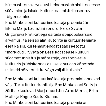
küsimusi, tema arvustusi iseloomustab alati teosesse
süüvimine ja laiadel kultuurteadmistel baseeruv
tõlgendamine.
Ene Mihkelsoni kultuurimõtestaja preemia žürii
liikme Marju Lauristini sõnul ei karda Sveta
Grigorjeva kriitikat ega esitada ebapopulaarseid
arvamusi, ta seisab alati autorite ja kultuuritegijate
eest ka siis, kui temast endast saab seetõttu
"märklaud". “Sveta on Eesti kaasaegse kultuuri
südametunnistus ja mõtestaja, kes toob esile
kultuuris ja ühiskonnas olulise ja suudab kõnetada
mitmeid põlvkondi, ka väga valjult kui vaja.”
Ene Mihkelsoni kultuurimõtestaja preemiat annavad
välja Tartu Kultuurkapital ja Ene Mihkelsoni Selts ja
žüriisse kuuluvad Marju Lauristin, Arne Merilai, Brita
Melts ja Ragne Kõuts-Klemm.
Ene Mihkelsoni kultuurimõtestaja preemia on