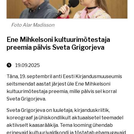
Foto Alar Madisson
Ene Mihkelsoni kultuurimõtestaja
preemia pälvis Sveta Grigorjeva
19.09.2025
Täna, 19. septembril anti Eesti Kirjandusmuuseumis
seitsmendat aastat järjest üle Ene Mihkelsoni
kultuurimõtestaja preemia, mille pälvis sel korral
Sveta Grigorjeva.
Sveta Grigorjeva on luuletaja, kirjanduskriitik,
koreograaf ja ühiskondlikult aktuaalsetel teemadel
aktiivselt kaasarääkija. Tema looming ühendab
erinevaid kultuurivaldkondi ja tõstatab ebamugavaid