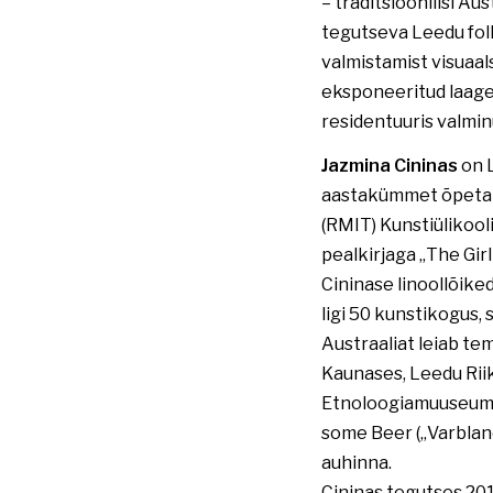
– traditsioonilisi Au
tegutseva Leedu folk
valmistamist visuaals
eksponeeritud laager
residentuuris valmi
Jazmina Cininas
on L
aastakümmet õpetanu
(RMIT) Kunstiülikooli
pealkirjaga „The Gir
Cininase linoollõike
ligi 50 kunstikogus,
Austraaliat leiab te
Kaunases, Leedu Ri
Etnoloogiamuuseumi
some Beer („Varblane
auhinna.
Cininas tegutses 201