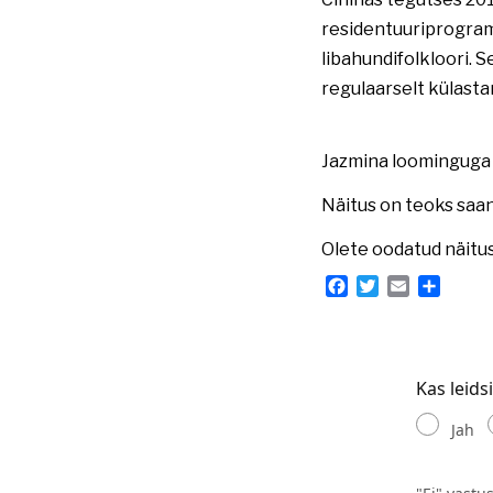
residentuuriprogramm
libahundifolkloori. S
regulaarselt külastanu
Jazmina loominguga 
Näitus on teoks saa
Olete oodatud näitus
Facebook
Twitter
Email
Share
Kas leids
Jah