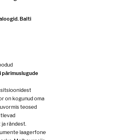
aloogid. Balti
loodud
ti pärimuslugude
sitsioonidest
tor on kogunud oma
atuvormis teosed
itlevad
ja rändest.
trumente laagerfone