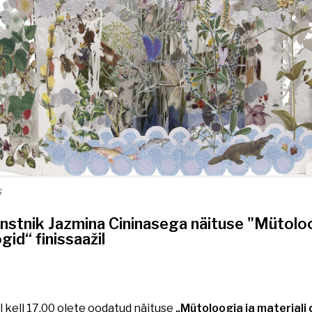
s
nstnik Jazmina Cininasega näituse "Mütoloo
gid“ finissaažil
l kell 17.00 olete oodatud näituse
„Mütoloogia ja materjali 