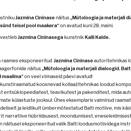
nstniku
Jazmina Cininase
näitus
„Mütoloogia ja materjali di
sünd teisel pool maakera“
on avatud kuni 28. maini.
 vestleb
Jazmina Cininasega
kunstnik
Kalli Kalde.
a raames eksponeeritud
Jazmina Cininase
autoritehnikas 
laagerfonide näitus
„Mütoloogia ja materjali dialoogid. Bal
ol maailma“
on veel viimaseid päevi avatud!
d kunstiraamatud koosnevad kollaažitehnikas loodud kompo
entsüklopeediatest, teavikutest ja pakenditest, mida au
semate külastuste jooksul. Ühes eksemplaris valminud raam
eliselt ja leidlikult ümbermõtestatud Balti motiive, mis käs
t narratiive hübriidsusest, moondumisest, eneseleidmisest 
 näitusel eksponeeritud valik Balti loodusmotiividega ins