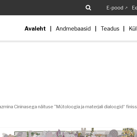
E-pood
Ee
Avaleht
Andmebaasid
Teadus
Kül
zmina Cininasega näituse "Mütoloogia ja materjali dialoogid“ finiss