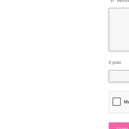
"Ei" vastu
E-post