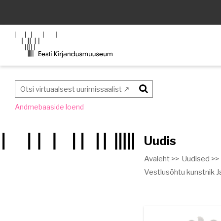
Otsi
Andmebaaside loend
Uudis
Avaleht >>
Uudised >>
Vestlusõhtu kunstnik Ja