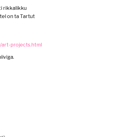
i rikkalikku
tel on ta Tartut
/art-projects.html
iviga.