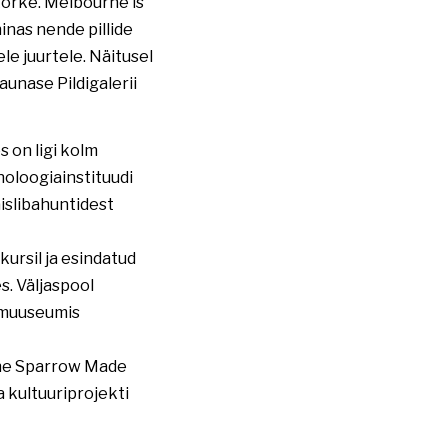
ikorke. Melbourne’is
inas nende pillide
le juurtele. Näitusel
aunase Pildigalerii
 on ligi kolm
oloogiainstituudi
aislibahuntidest
ursil ja esindatud
s. Väljaspool
timuuseumis
The Sparrow Made
a kultuuriprojekti