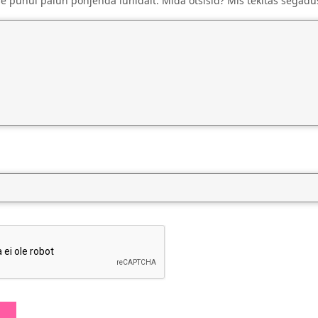
se puhul palun põhjenda lühidalt. Mida otsisid? Mis tekitas segadu