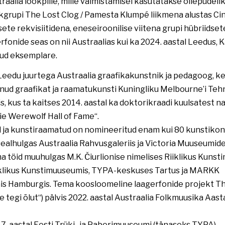
straalia löökpille, mille valmistamisel kasutatakse õllepudel
grupi The Lost Clog / Pamesta Klumpé liikmena alustas Cin
ete rekvisiitidena, eneseiroonilise viitena grupi hübriidsete
fonide seas on nii Austraalias kui ka 2024. aastal Leedus, K
nud eksemplare.
eedu juurtega Austraalia graafikakunstnik ja pedagoog, kes
d graafikat ja raamatukunsti Kuningliku Melbourne’i Tehn
s, kus ta kaitses 2014. aastal ka doktorikraadi kuulsatest n
lie Werewolf Hall of Fame“.
d ja kunstiraamatud on nomineeritud enam kui 80 kunstikonk
 sealhulgas Austraalia Rahvusgaleriis ja Victoria Muuseumide
ma töid muuhulgas M.K. Čiurlionise nimelises Riiklikus Kuns
iklikus Kunstimuuseumis, TYPA-keskuses Tartus ja MARKK
s Hamburgis. Tema koosloomeline laagerfonide projekt 
 tegi õlut“) pälvis 2022. aastal Austraalia Folkmuusika Aast
7. aastal Eesti Trüki- ja Paberimuuseumi (tänaseks TYPA)