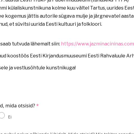
i külaliskunstnikuna kolme kuu vältel Tartus, uurides Eest
ee kogemus jättis autorile sügava mulje ja järgnevatel aasta
d, et süvitsi uurida Eesti kultuuri ja folkloori.
saab tutvuda lähemalt siin:
https://www.jazminacininas.com
nud koostöös Eesti Kirjandusmuuseumi Eesti Rahvaluule Arhi
ele ja vestlusõhtule kunstnikuga!
id, mida otsisid?
Ei