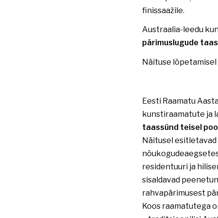
finissaažile.
Austraalia-leedu ku
pärimuslugude taas
Näituse lõpetamisel
Eesti Raamatu Aast
kunstiraamatute ja 
taassünd teisel po
Näitusel esitletava
nõukogudeaegsetest 
residentuuri ja hili
sisaldavad peenetund
rahvapärimusest päri
Koos raamatutega on