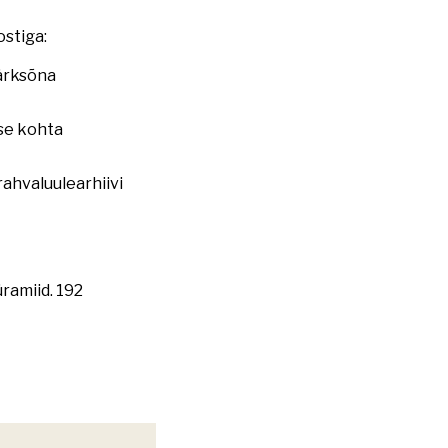
ostiga:
märksõna
ise kohta
rahvaluulearhiivi
üramiid. 192