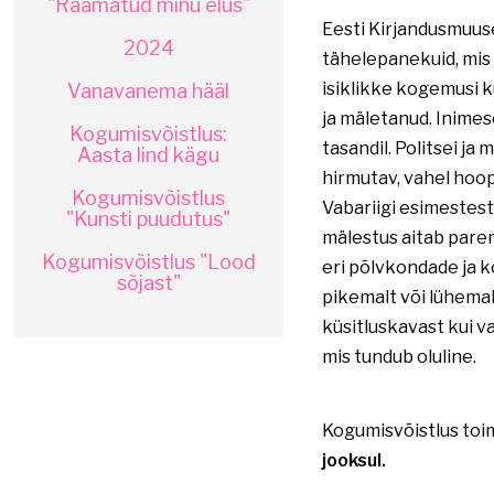
"Raamatud minu elus"
Eesti Kirjandusmuuse
2024
tähelepanekuid, mis 
isiklikke kogemusi k
Vanavanema hääl
ja mäletanud. Inimese
Kogumisvõistlus:
tasandil. Politsei ja
Aasta lind kägu
hirmutav, vahel hoop
Kogumisvõistlus
Vabariigi esimestest
"Kunsti puudutus"
mälestus aitab parem
Kogumisvõistlus "Lood
eri põlvkondade ja k
sõjast"
pikemalt või lühemal
küsitluskavast kui va
mis tundub oluline.
Kogumisvõistlus toim
jooksul.