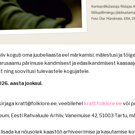
iiv kogub oma juubeliaasta eel märkamisi, mälestusi ja tõl
 arusaamu pärimuse kandmisest ja edasikandmisest kaasaaja
t ning soovitusi tulevastele kogujatele.
26. aasta jooksul.
irjaga kratt@folklore.ee, veebilehel
kratt.folklore.ee
või p
eum, Eesti Rahvaluule Arhiiv, Vanemuise 42, 51003 Tartu, 
 lisada ka nõusolek kaastöö arhiveerimise ja kasutamise k