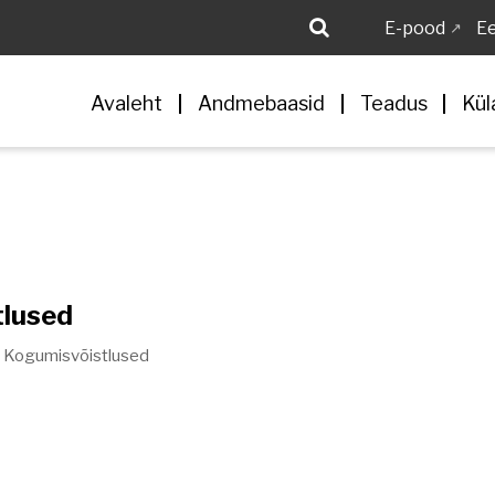
E-pood
Ee
Avaleht
Andmebaasid
Teadus
Kül
tlused
Kogumisvõistlused