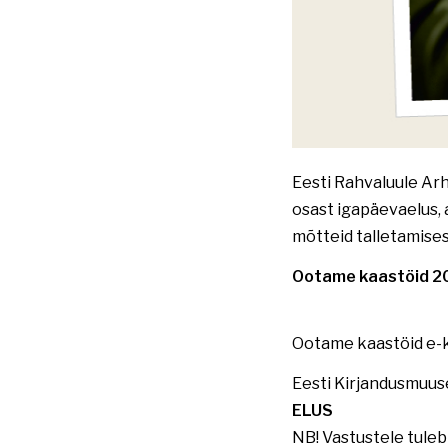
Eesti Rahvaluule Arh
osast igapäevaelus,
mõtteid talletamises
Ootame kaastöid 20
Ootame kaastöid e-k
Eesti Kirjandusmuus
ELUS
NB! Vastustele tuleb