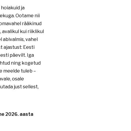
 hoiakuid ja
lekuga. Ootame nii
n omavahel rääkinud
avalikul kui riiklikul
l abivalmis, vahel
 ajastust: Eesti
sti päevilt. Iga
nähtud ning kogetud
ee meelde tuleb –
vale, osale
tada just sellest,
me 2026. aasta