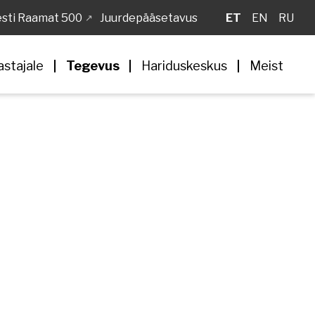
sti Raamat 500
Juurdepääsetavus
ET
EN
RU
astajale
Tegevus
Hariduskeskus
Meist