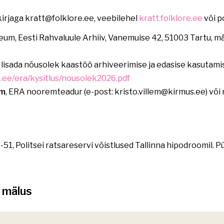
irjaga kratt@folklore.ee, veebilehel
kratt.folklore.ee
või p
eum, Eesti Rahvaluule Arhiiv, Vanemuise 42, 51003 Tartu, 
 lisada nõusolek kaastöö arhiveerimise ja edasise kasutam
e.ee/era/kysitlus/nousolek2026.pdf
em
, ERA nooremteadur (e-post: kristo.villem@kirmus.ee) või 
-51, Politsei ratsareservi võistlused Tallinna hipodroomil. P
a mälus