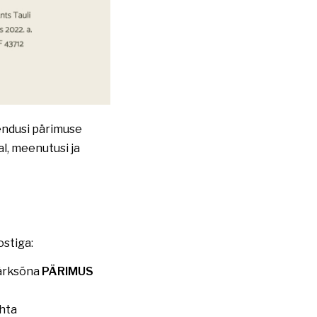
gendusi pärimuse
l, meenutusi ja
ostiga:
märksõna
PÄRIMUS
ohta