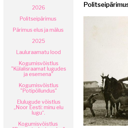
Politseipärimu
2026
Politseipärimus
Pärimus elus ja mälus
2025
Lauluraamatu lood
Kogumisvõistlus
"Külalisraamat lugudes
ja esemena"
Kogumisvõistlus
"Potipõllundus"
Elulugude võistlus
„Noor Eesti: minu elu
lugu“.
Kogumisvõistlus