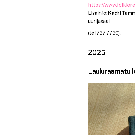
https://www.folklor
Lisainfo:
Kadri Tam
uurijasaal
(tel 737 7730).
2025
Lauluraamatu 