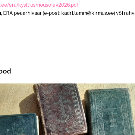
e.ee/era/kysitlus/nousolek2026.pdf
m
, ERA peaarhivaar (e-post: kadri.tamm@kirmus.ee) või rahva
lood