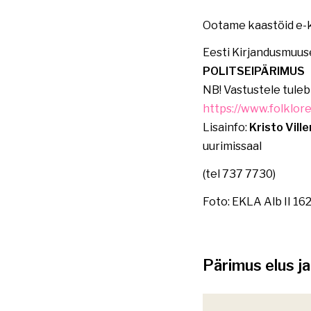
Ootame kaastöid e-k
Eesti Kirjandusmuus
POLITSEIPÄRIMUS
NB! Vastustele tuleb
https://www.folklor
Lisainfo:
Kristo Vill
uurimissaal
(tel 737 7730)
Foto: EKLA Alb II 162
Pärimus elus j