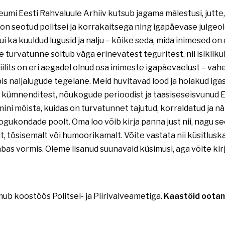
umi Eesti Rahvaluule Arhiiv kutsub jagama mälestusi, jutte,
on seotud politsei ja korrakaitsega ning igapäevase julgeo
ui ka kuuldud lugusid ja nalju – kõike seda, mida inimesed o
 turvatunne sõltub väga erinevatest teguritest, nii isiklikul, 
 miilits on eri aegadel olnud osa inimeste igapäevaelust – vahe
is naljalugude tegelane. Meid huvitavad lood ja hoiakud igast
 kümnenditest, nõukogude perioodist ja taasiseseisvunud Ee
ini mõista, kuidas on turvatunnet tajutud, korraldatud ja 
ogukondade poolt. Oma loo võib kirja panna just nii, nagu s
t, tõsisemalt või humoorikamalt. Võite vastata nii küsitluska
bas vormis. Oleme lisanud suunavaid küsimusi, aga võite kirju
ub koostöös Politsei- ja Piirivalveametiga.
Kaastöid oota