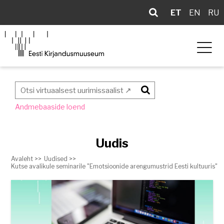
ET
EN
RU
Otsi
Andmebaaside loend
Uudis
Avaleht >>
Uudised >>
Kutse avalikule seminarile "Emotsioonide arengumustrid Eesti kultuuris"