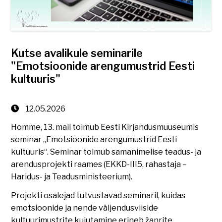
Kutse avalikule seminarile
"Emotsioonide arengumustrid Eesti
kultuuris"
12.05.2026
Homme, 13. mail toimub Eesti Kirjandusmuuseumis
seminar „Emotsioonide arengumustrid Eesti
kultuuris“. Seminar toimub samanimelise teadus- ja
arendusprojekti raames (EKKD-III5, rahastaja –
Haridus- ja Teadusministeerium).
Projekti osalejad tutvustavad seminaril, kuidas
emotsioonide ja nende väljendusviiside
kultuurimustrite kujutamine erineb žanrite