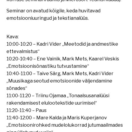
Seminar on avatud kõigile, keda huvitavad
emotsiooniuuringud ja tekstianalüüs.
Kava:
10:00-10:20 – Kadri Vider „Meetodid ja andmestike
ettevalmistus“
10:20-10:40 – Ene Vainik, Mark Mets, Kaarel Veskis
„Emotsioonisõnastiku tutvustamine“
10:40-11:00 – Taive Särg, Mark Mets, Kadri Vider
„Muusikaga seotud emotsioonide väljendamine
sõnades“
11:00-11:20 – Triinu Ojamaa „Tonaalsusanalüüsi
rakendamisest elulootekstide uurimisel“
11:20-11:40 – Paus
11:40-12:00 – Mare Kalda ja Maris Kuperjanov
„Emotsioonirohked mudelolukorrad jutumaailmades