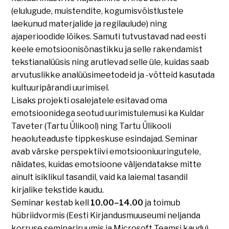
(elulugude, muistendite, kogumisvõistlustele
laekunud materjalide ja regilaulude) ning
ajaperioodide lõikes. Samuti tutvustavad nad eesti
keele emotsioonisõnastikku ja selle rakendamist
tekstianalüüsis ning arutlevad selle üle, kuidas saab
arvutuslikke analüüsimeetodeid ja -võtteid kasutada
kultuuripärandi uurimisel.
Lisaks projekti osalejatele esitavad oma
emotsioonidega seotud uurimistulemusi ka Kuldar
Taveter (Tartu Ülikool) ning Tartu Ülikooli
heaoluteaduste tippkeskuse esindajad. Seminar
avab värske perspektiivi emotsiooniuuringutele,
näidates, kuidas emotsioone väljendatakse mitte
ainult isiklikul tasandil, vaid ka laiemal tasandil
kirjalike tekstide kaudu.
Seminar kestab kell
10.00–14.00
ja toimub
hübriidvormis (Eesti Kirjandusmuuseumi neljanda
korruse seminariruumis ja Microsoft Teamsi kaudu).