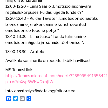
ning üllatunud uurija“
12:00-12:20 – Liina Saarlo „Emotsioonisõnavara
regilaulukorpuses: kuidas lugeda tundeid?“
12:20-12:40 – Kuldar Taveter „Emotsioonisõnastiku
laiendamine ja rakendamine konstrueeritud
emotsioonide teooria põhjal“
12:40-13:00 – Liina Juuse "Tunde tuhmumine
emotsiooninägude ja -sõnade töötlemisel".
13:00-13:30 – Arutelu
Avalikule seminarile on oodatud kõik huvilised!
MS Teamsi link:
https://teams.microsoft.com/meet/323899549155342?
p=rVfAhXyp6WKwCxnjJW
Info: anastasiya.fiadotava@folklore.ee
Facebook
Twitter
Email
Share