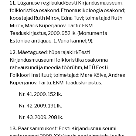
11.
Lüganuse regilaulud/Eesti Kirjandusmuuseum,
folkloristika osakond. Etnomusikoloogia osakond;
koostajad Ruth Mirov, Edna Tuvi; toimetajad Ruth
Mirov, Maris Kuperjanov. Tartu: EKM
Teaduskirjastus, 2009. 952 lk. (Monumenta
Estoniae antiquae. 1, Vana kannel; 9).
12.
Mäetagused: hüperajakiri/Eesti
Kirjandusmuuseumi folkloristika osakonna
rahvausundi ja meedia töörühm, MTÜ Eesti
Folkloori Instituut; toimetajad: Mare Kõiva, Andres
Kuperjanov. Tartu: EKM Teaduskirjastus.
Nr. 41. 2009. 152 lk.
Nr. 42. 2009. 191 lk.
Nr. 43. 2009. 208 lk.
13.
Paar sammukest: Eesti Kirjandusmuuseumi