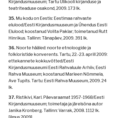
Kirjandusmuuseum; Tartu Ülikooli kirjanduse ja
teatriteaduse osakond, 2009. 173 lk.
35.
Mu kodu on Eestis: Eestimaa rahvaste
elulood/Eesti Kirjandusmuuseum ja Ühendus Eesti
Elulood; koostanud Volita Paklar; toimetanud Rutt
Hinrikus. Tallinn: Tänapäev, 2009. 391 lk.
36.
Noorte hääled: noorte etnoloogide ja
folkloristide konverents. Tartu, 22.-23. aprill 2009:
ettekannete kokkuvõtted/Eesti
Kirjandusmuuseumi Eesti Rahvaluule Arhiiv, Eesti
Rahva Muuseum; koostanud Marleen Nõmmela,
Ave Tupits. Tartu: Eesti Rahva Muuseum, 2009. 24
lk.
37.
Ristikivi, Karl. Päevaraamat 1957-1968/Eesti
Kirjandusmuuseum; toimetaja ja järelsõna autor
Janika Kronberg. Tallinn: Varrak, 2008. 1112 lk.
[ilmus 2009].