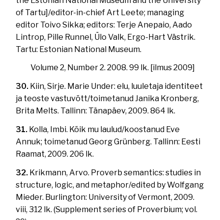
the Estonian National Museum and the University
of Tartu]/editor-in-chief Art Leete; managing
editor Toivo Sikka; editors: Terje Anepaio, Aado
Lintrop, Pille Runnel, Ülo Valk, Ergo-Hart Västrik.
Tartu: Estonian National Museum.
Volume 2, Number 2. 2008. 99 lk. [ilmus 2009]
30.
Kiin, Sirje. Marie Under: elu, luuletaja identiteet
ja teoste vastuvõtt/toimetanud Janika Kronberg,
Brita Melts. Tallinn: Tänapäev, 2009. 864 lk.
31.
Kolla, Imbi. Kõik mu laulud/koostanud Eve
Annuk; toimetanud Georg Grünberg. Tallinn: Eesti
Raamat, 2009. 206 lk.
32.
Krikmann, Arvo. Proverb semantics: studies in
structure, logic, and metaphor/edited by Wolfgang
Mieder. Burlington: University of Vermont, 2009.
viii, 312 lk. (Supplement series of Proverbium; vol.