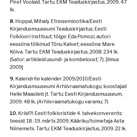
Piret Voolaid. Tartu: EKM Teaduskirjastus, 2009. 47
lk.
8.
Hoppal, Mihaly. Etnosemiootika/Eesti
Kirjandusmuuseumi Teaduskirjastus, Eesti
Folkloori Instituut; tõlge: Eda Pomozi, autori
eessõna tõlkinud Tõnu Kalvet; eessõna: Mare
Kõiva. Tartu: EKM Teaduskirjastus, 2008. 234 lk.
(Sator: artikleid usundi- ja kombeloost; 7). [ilmus
2009]
9.
Kalendrite kalender 2009/2010/Eesti
Kirjandusmuuseumi Arhiivraamatukogu; koostajad
Helle Maaslieb jt. Tartu: Eesti Kirjandusmuuseum,
2009. 48 lk. (Arhiivraamatukogu varamu; 7)
10.
Kriis!?!: Eesti folkloristide 4. talvekonverents:
teesid: 18.-19. märts 2009, Kääriku/toimetaja Asta
Niinemets. Tartu: EKM Teaduskirjastus, 2009. 22 lk.