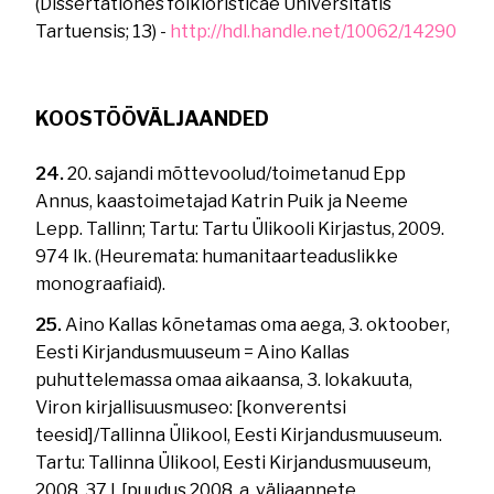
(Dissertationes folkloristicae Universitatis
Tartuensis; 13) -
http://hdl.handle.net/10062/14290
KOOSTÖÖVÄLJAANDED
24.
20. sajandi mõttevoolud/toimetanud Epp
Annus, kaastoimetajad Katrin Puik ja Neeme
Lepp. Tallinn; Tartu: Tartu Ülikooli Kirjastus, 2009.
974 lk. (Heuremata: humanitaarteaduslikke
monograafiaid).
25.
Aino Kallas kõnetamas oma aega, 3. oktoober,
Eesti Kirjandusmuuseum = Aino Kallas
puhuttelemassa omaa aikaansa, 3. lokakuuta,
Viron kirjallisuusmuseo: [konverentsi
teesid]/Tallinna Ülikool, Eesti Kirjandusmuuseum.
Tartu: Tallinna Ülikool, Eesti Kirjandusmuuseum,
2008. 37 l. [puudus 2008. a. väljaannete