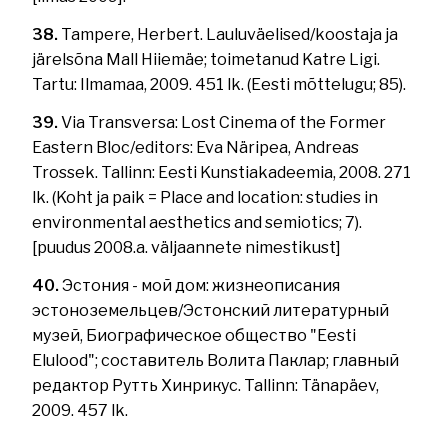
38.
Tampere, Herbert. Lauluväelised/koostaja ja
järelsõna Mall Hiiemäe; toimetanud Katre Ligi.
Tartu: Ilmamaa, 2009. 451 lk. (Eesti mõttelugu; 85).
39.
Via Transversa: Lost Cinema of the Former
Eastern Bloc/editors: Eva Näripea, Andreas
Trossek. Tallinn: Eesti Kunstiakadeemia, 2008. 271
lk. (Koht ja paik = Place and location: studies in
environmental aesthetics and semiotics; 7).
[puudus 2008.a. väljaannete nimestikust]
40.
Эстония - мой дом: жизнеописания
эстоноземельцев/Эстонский литературный
музей, Биографическое общество "Eesti
Elulood"; составитель Волита Паклар; главный
редактор Рутть Хинрикус. Tallinn: Tänapäev,
2009. 457 lk.