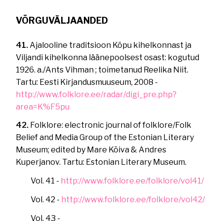
VÕRGUVÄLJAANDED
41.
Ajalooline traditsioon Kõpu kihelkonnast ja
Viljandi kihelkonna läänepoolsest osast: kogutud
1926. a./Ants Vihman ; toimetanud Reelika Niit.
Tartu: Eesti Kirjandusmuuseum, 2008 -
http://www.folklore.ee/radar/digi_pre.php?
area=K%F5pu
42.
Folklore: electronic journal of folklore/Folk
Belief and Media Group of the Estonian Literary
Museum; edited by Mare Kõiva & Andres
Kuperjanov. Tartu: Estonian Literary Museum.
Vol. 41 -
http://www.folklore.ee/folklore/vol41/
Vol. 42 -
http://www.folklore.ee/folklore/vol42/
Vol. 43 -