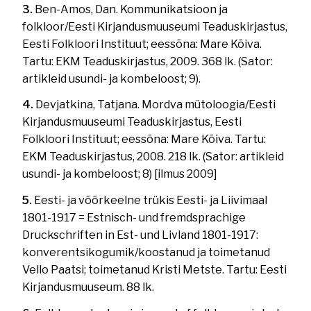
3.
Ben-Amos, Dan. Kommunikatsioon ja
folkloor/Eesti Kirjandusmuuseumi Teaduskirjastus,
Eesti Folkloori Instituut; eessõna: Mare Kõiva.
Tartu: EKM Teaduskirjastus, 2009. 368 lk. (Sator:
artikleid usundi- ja kombeloost; 9).
4.
Devjatkina, Tatjana. Mordva mütoloogia/Eesti
Kirjandusmuuseumi Teaduskirjastus, Eesti
Folkloori Instituut; eessõna: Mare Kõiva. Tartu:
EKM Teaduskirjastus, 2008. 218 lk. (Sator: artikleid
usundi- ja kombeloost; 8) [ilmus 2009]
5.
Eesti- ja võõrkeelne trükis Eesti- ja Liivimaal
1801-1917 = Estnisch- und fremdsprachige
Druckschriften in Est- und Livland 1801-1917:
konverentsikogumik/koostanud ja toimetanud
Vello Paatsi; toimetanud Kristi Metste. Tartu: Eesti
Kirjandusmuuseum. 88 lk.