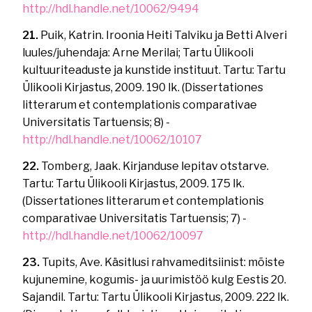
http://hdl.handle.net/10062/9494
21.
Puik, Katrin. Iroonia Heiti Talviku ja Betti Alveri
luules/juhendaja: Arne Merilai; Tartu Ülikooli
kultuuriteaduste ja kunstide instituut. Tartu: Tartu
Ülikooli Kirjastus, 2009. 190 lk. (Dissertationes
litterarum et contemplationis comparativae
Universitatis Tartuensis; 8) -
http://hdl.handle.net/10062/10107
22.
Tomberg, Jaak. Kirjanduse lepitav otstarve.
Tartu: Tartu Ülikooli Kirjastus, 2009. 175 lk.
(Dissertationes litterarum et contemplationis
comparativae Universitatis Tartuensis; 7) -
http://hdl.handle.net/10062/10097
23.
Tupits, Ave. Käsitlusi rahvameditsiinist: mõiste
kujunemine, kogumis- ja uurimistöö kulg Eestis 20.
Sajandil. Tartu: Tartu Ülikooli Kirjastus, 2009. 222 lk.