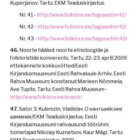
Kuperjanov. Tartu: EKM Teaduskirjastus.
Nr. 41 -
http://www.folklore.ee/tagused/nr41/
Nr. 42 -
http://www.folklore.ee/tagused/nr42/
Nr. 43 -
http://www.folklore.ee/tagused/nr43/
46.
Noorte hääled: noorte etnoloogide ja
folkloristide konverents. Tartu, 22.-23. aprill 2009:
ettekannete kokkuvõtted/Eesti
Kirjandusmuuseumi Eesti Rahvaluule Arhiiv, Eesti
Rahva Muuseum; koostanud Marleen Nõmmela,
Ave Tupits. Tartu: Eesti Rahva Muuseum -
http://www.folklore.ee/era/nt/
47.
Sator 3. Kulemzin, Vladislav. О хантыийских
шаманах/EKM Teaduskirjastus, Eesti
Kirjandusmuuseumi rahvausundi töörühm;
toimetajad Nikolay Kuznetsov, Kaur Mägi. Tartu: