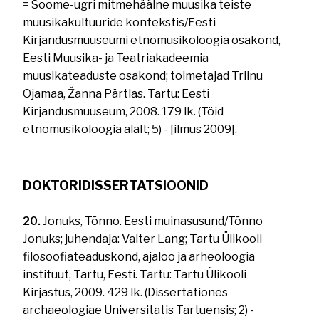
= Soome-ugri mitmehäälne muusika teiste
muusikakultuuride kontekstis/Eesti
Kirjandusmuuseumi etnomusikoloogia osakond,
Eesti Muusika- ja Teatriakadeemia
muusikateaduste osakond; toimetajad Triinu
Ojamaa, Žanna Pärtlas. Tartu: Eesti
Kirjandusmuuseum, 2008. 179 lk. (Töid
etnomusikoloogia alalt; 5) - [ilmus 2009].
DOKTORIDISSERTATSIOONID
20.
Jonuks, Tõnno. Eesti muinasusund/Tõnno
Jonuks; juhendaja: Valter Lang; Tartu Ülikooli
filosoofiateaduskond, ajaloo ja arheoloogia
instituut, Tartu, Eesti. Tartu: Tartu Ülikooli
Kirjastus, 2009. 429 lk. (Dissertationes
archaeologiae Universitatis Tartuensis; 2) -