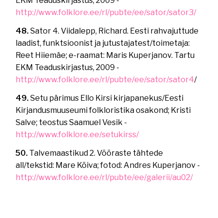
EKM Teaduskirjastus, 2009 -
http://www.folklore.ee/rl/pubte/ee/sator/sator3/
48.
Sator 4. Viidalepp, Richard. Eesti rahvajuttude
laadist, funktsioonist ja jutustajatest/toimetaja:
Reet Hiiemäe; e-raamat: Maris Kuperjanov. Tartu
EKM Teaduskirjastus, 2009 -
http://www.folklore.ee/rl/pubte/ee/sator/sator4
/
49.
Setu pärimus Ello Kirsi kirjapanekus/Eesti
Kirjandusmuuseumi folkloristika osakond; Kristi
Salve; teostus Saamuel Vesik -
http://www.folklore.ee/setukirss/
50.
Talvemaastikud 2. Võõraste tähtede
all/tekstid: Mare Kõiva; fotod: Andres Kuperjanov -
http://www.folklore.ee/rl/pubte/ee/galerii/au02/