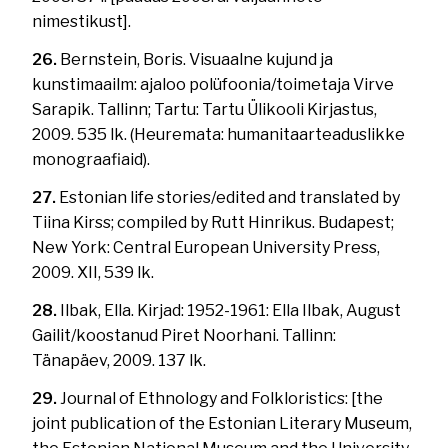
nimestikust].
26.
Bernstein, Boris. Visuaalne kujund ja
kunstimaailm: ajaloo polüfoonia/toimetaja Virve
Sarapik. Tallinn; Tartu: Tartu Ülikooli Kirjastus,
2009. 535 lk. (Heuremata: humanitaarteaduslikke
monograafiaid).
27.
Estonian life stories/edited and translated by
Tiina Kirss; compiled by Rutt Hinrikus. Budapest;
New York: Central European University Press,
2009. XII, 539 lk.
28.
Ilbak, Ella. Kirjad: 1952-1961: Ella Ilbak, August
Gailit/koostanud Piret Noorhani. Tallinn:
Tänapäev, 2009. 137 lk.
29.
Journal of Ethnology and Folkloristics: [the
joint publication of the Estonian Literary Museum,