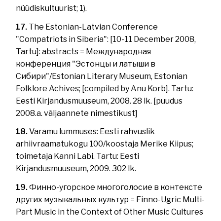
nüüdiskultuurist; 1).
17.
The Estonian-Latvian Conference
"Compatriots in Siberia": [10-11 December 2008,
Tartu]: abstracts = Международная
конференция "Эстонцы и латыши в
Сибири"/Estonian Literary Museum, Estonian
Folklore Achives; [compiled by Anu Korb]. Tartu:
Eesti Kirjandusmuuseum, 2008. 28 lk. [puudus
2008.a. väljaannete nimestikust]
18.
Varamu lummuses: Eesti rahvuslik
arhiivraamatukogu 100/koostaja Merike Kiipus;
toimetaja Kanni Labi. Tartu: Eesti
Kirjandusmuuseum, 2009. 302 lk.
19.
Финно-угорское многоголосие в контексте
других музыкальных культур = Finno-Ugric Multi-
Part Music in the Context of Other Music Cultures