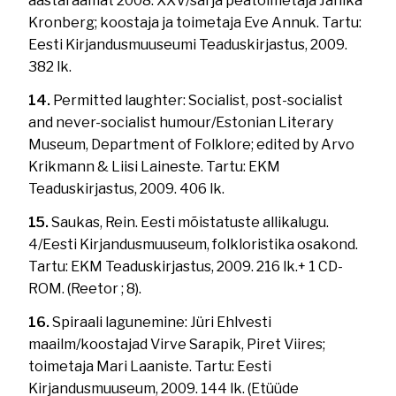
aastaraamat 2008. XXV/sarja peatoimetaja Janika
Kronberg; koostaja ja toimetaja Eve Annuk. Tartu:
Eesti Kirjandusmuuseumi Teaduskirjastus, 2009.
382 lk.
14.
Permitted laughter: Socialist, post-socialist
and never-socialist humour/Estonian Literary
Museum, Department of Folklore; edited by Arvo
Krikmann & Liisi Laineste. Tartu: EKM
Teaduskirjastus, 2009. 406 lk.
15.
Saukas, Rein. Eesti mõistatuste allikalugu.
4/Eesti Kirjandusmuuseum, folkloristika osakond.
Tartu: EKM Teaduskirjastus, 2009. 216 lk.+ 1 CD-
ROM. (Reetor ; 8).
16.
Spiraali lagunemine: Jüri Ehlvesti
maailm/koostajad Virve Sarapik, Piret Viires;
toimetaja Mari Laaniste. Tartu: Eesti
Kirjandusmuuseum, 2009. 144 lk. (Etüüde