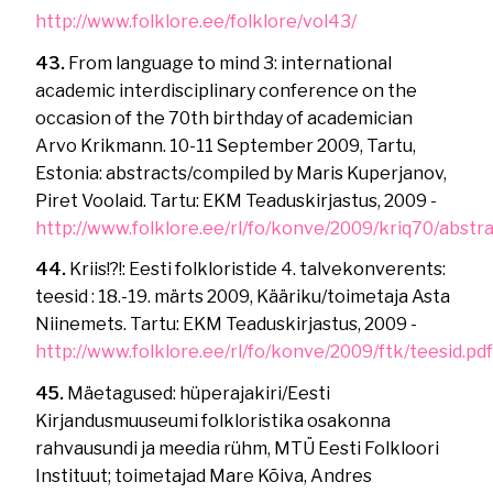
http://www.folklore.ee/folklore/vol43/
43.
From language to mind 3: international
academic interdisciplinary conference on the
occasion of the 70th birthday of academician
Arvo Krikmann. 10-11 September 2009, Tartu,
Estonia: abstracts/compiled by Maris Kuperjanov,
Piret Voolaid. Tartu: EKM Teaduskirjastus, 2009 -
http://www.folklore.ee/rl/fo/konve/2009/kriq70/abstra
44.
Kriis!?!: Eesti folkloristide 4. talvekonverents:
teesid : 18.-19. märts 2009, Kääriku/toimetaja Asta
Niinemets. Tartu: EKM Teaduskirjastus, 2009 -
http://www.folklore.ee/rl/fo/konve/2009/ftk/teesid.pd
45.
Mäetagused: hüperajakiri/Eesti
Kirjandusmuuseumi folkloristika osakonna
rahvausundi ja meedia rühm, MTÜ Eesti Folkloori
Instituut; toimetajad Mare Kõiva, Andres