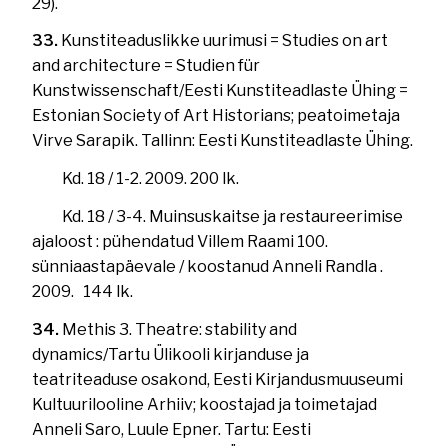
29).
33.
Kunstiteaduslikke uurimusi = Studies on art
and architecture = Studien für
Kunstwissenschaft/Eesti Kunstiteadlaste Ühing =
Estonian Society of Art Historians; peatoimetaja
Virve Sarapik. Tallinn: Eesti Kunstiteadlaste Ühing.
Kd. 18 / 1-2. 2009. 200 lk.
Kd. 18 / 3-4. Muinsuskaitse ja restaureerimise
ajaloost : pühendatud Villem Raami 100.
sünniaastapäevale / koostanud Anneli Randla .
2009. 144 lk.
34.
Methis 3. Theatre: stability and
dynamics/Tartu Ülikooli kirjanduse ja
teatriteaduse osakond, Eesti Kirjandusmuuseumi
Kultuurilooline Arhiiv; koostajad ja toimetajad
Anneli Saro, Luule Epner. Tartu: Eesti