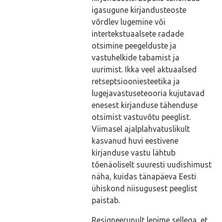
igasugune kirjandusteoste
võrdlev lugemine või
intertekstuaalsete radade
otsimine peegelduste ja
vastuhelkide tabamist ja
uurimist. Ikka veel aktuaalsed
retseptsiooniesteetika ja
lugejavastuseteooria kujutavad
enesest kirjanduse tähenduse
otsimist vastuvõtu peeglist.
Viimasel ajalplahvatuslikult
kasvanud huvi eestivene
kirjanduse vastu lähtub
tõenäoliselt suuresti uudishimust
näha, kuidas tänapäeva Eesti
ühiskond niisugusest peeglist
paistab.
Resigneerunult lepime sellega, et