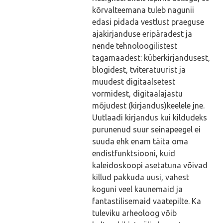
kõrvalteemana tuleb nagunii
edasi pidada vestlust praeguse
ajakirjanduse eripäradest ja
nende tehnoloogilistest
tagamaadest: küberkirjandusest,
blogidest, tviteratuurist ja
muudest digitaalsetest
vormidest, digitaalajastu
mõjudest (kirjandus)keelele jne.
Uutlaadi kirjandus kui kildudeks
purunenud suur seinapeegel ei
suuda ehk enam täita oma
endistfunktsiooni, kuid
kaleidoskoopi asetatuna võivad
killud pakkuda uusi, vahest
koguni veel kaunemaid ja
fantastilisemaid vaatepilte. Ka
tuleviku arheoloog võib