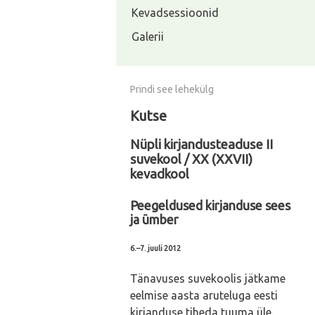
Kevadsessioonid
Galerii
Prindi see lehekülg
Kutse
Nüpli kirjandusteaduse II
suvekool / XX (XXVII)
kevadkool
Peegeldused kirjanduse sees
ja ümber
6.–7. juuli 2012
Tänavuses suvekoolis jätkame
eelmise aasta aruteluga eesti
kirjanduse tiheda tuuma üle.