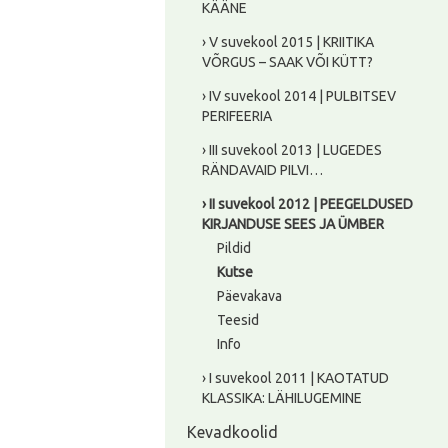
KÄÄNE
› V suvekool 2015 | KRIITIKA
VÕRGUS – SAAK VÕI KÜTT?
› IV suvekool 2014 | PULBITSEV
PERIFEERIA
› III suvekool 2013 | LUGEDES
RÄNDAVAID PILVI…
› II suvekool 2012 | PEEGELDUSED
KIRJANDUSE SEES JA ÜMBER
Pildid
Kutse
Päevakava
Teesid
Info
› I suvekool 2011 | KAOTATUD
KLASSIKA: LÄHILUGEMINE
Kevadkoolid