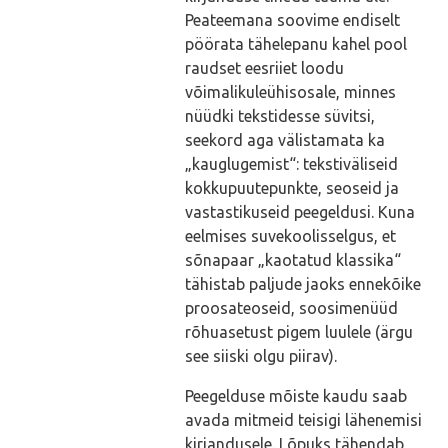
Peateemana soovime endiselt
pöörata tähelepanu kahel pool
raudset eesriiet loodu
võimalikuleühisosale, minnes
nüüdki tekstidesse süvitsi,
seekord aga välistamata ka
„kauglugemist“: tekstiväliseid
kokkupuutepunkte, seoseid ja
vastastikuseid peegeldusi. Kuna
eelmises suvekoolisselgus, et
sõnapaar „kaotatud klassika“
tähistab paljude jaoks ennekõike
proosateoseid, soosimenüüd
rõhuasetust pigem luulele (ärgu
see siiski olgu piirav).
Peegelduse mõiste kaudu saab
avada mitmeid teisigi lähenemisi
kirjandusele. Lõpuks tähendab