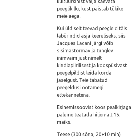
kultuurkihist välja kaevata
peeglikillu, kust paistab tükike
meie aega.
Kui üldiselt teevad peegleid täis
labürindid asja keeruliseks, siis
Jacques Lacani järgi võib
sisimastormav ja tunglev
inimvaim just nimelt
kindlapiirilisest ja koospüsivast
peegelpildist leida korda
jaselgust. Teie tabatud
peegeldusi ootamegi
ettekannetena.
Esinemissoovist koos pealkirjaga
palume teatada hiljemalt 15.
maiks.
Teese (300 sõna, 20+10 min)