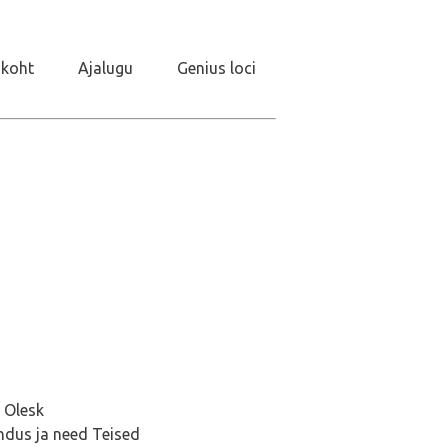
koht
Ajalugu
Genius loci
 Olesk
ndus ja need Teised