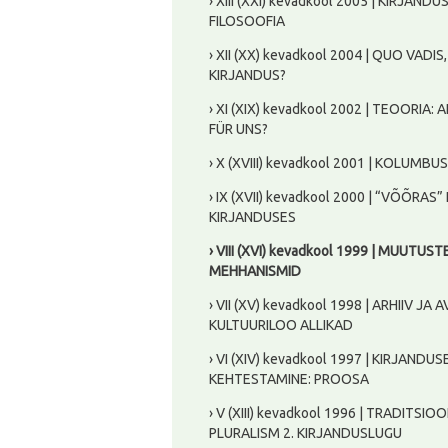
› XIII (XXI) kevadkool 2005 | KIRJANDU
FILOSOOFIA
› XII (XX) kevadkool 2004 | QUO VADIS
KIRJANDUS?
› XI (XIX) kevadkool 2002 | TEOORIA: 
FÜR UNS?
› X (XVIII) kevadkool 2001 | KOLUMBU
› IX (XVII) kevadkool 2000 | “VÕÕRAS”
KIRJANDUSES
› VIII (XVI) kevadkool 1999 | MUUTUST
MEHHANISMID
› VII (XV) kevadkool 1998 | ARHIIV JA 
KULTUURILOO ALLIKAD
› VI (XIV) kevadkool 1997 | KIRJANDUS
KEHTESTAMINE: PROOSA
› V (XIII) kevadkool 1996 | TRADITSIO
PLURALISM 2. KIRJANDUSLUGU