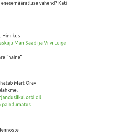
se enesemääratluse vahend? Kati
 Hinrikus
skuju Mari Saadi ja Viivi Luige
re “naine”
hatab Mart Orav
elahkmel
janduslikul orbiidil
ja paindumatus
Hennoste