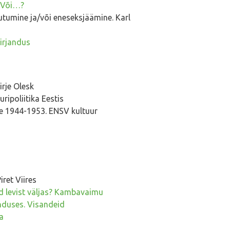
. Või…?
utumine ja/või eneseksjäämine. Karl
irjandus
rje Olesk
ripoliitika Eestis
e 1944-1953. ENSV kultuur
ret Viires
d levist väljas? Kambavaimu
nduses. Visandeid
a