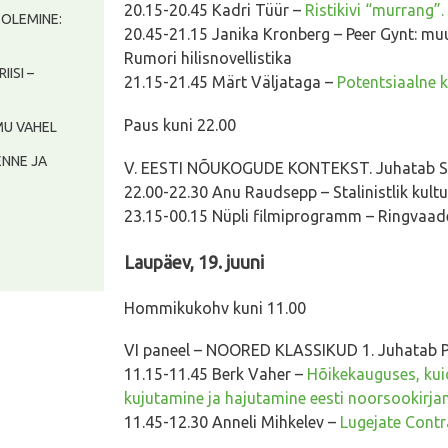
20.15-20.45 Kadri Tüür –
Ristikivi “murrang”
) OLEMINE:
20.45-21.15 Janika Kronberg – Peer Gynt: mu
Rumori hilisnovellistika
RIISI –
21.15-21.45 Märt Väljataga –
Potentsiaalne k
Paus kuni 22.00
IMU VAHEL
 ENNE JA
V. EESTI NÕUKOGUDE KONTEKST. Juhatab Si
22.00-22.30 Anu Raudsepp – Stalinistlik kultuu
23.15-00.15 Nüpli filmiprogramm – Ringvaad
Laupäev, 19. juuni
Hommikukohv kuni 11.00
VI paneel – NOORED KLASSIKUD 1. Juhatab Pi
11.15-11.45 Berk Vaher –
Hõikekauguses, kui
kujutamine ja hajutamine eesti noorsookirja
11.45-12.30 Anneli Mihkelev –
Lugejate Contr