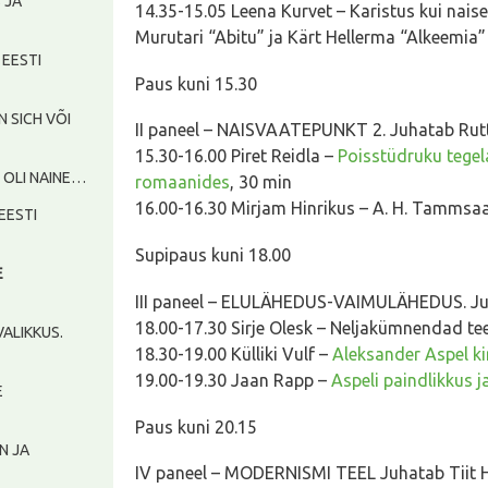
S JA
14.35-15.05 Leena Kurvet – Karistus kui nai
Murutari “Abitu” ja Kärt Hellerma “Alkeemia”
, EESTI
Paus kuni 15.30
AN SICH VÕI
II paneel – NAISVAATEPUNKT 2. Juhatab Rutt
15.30-16.00 Piret Reidla –
Poisstüdruku tegela
S OLI NAINE…
romaanides
, 30 min
16.00-16.30 Mirjam Hinrikus – A. H. Tammsaa
 EESTI
Supipaus kuni 18.00
E
III paneel – ELULÄHEDUS-VAIMULÄHEDUS. Ju
18.00-17.30 Sirje Olesk – Neljakümnendad te
AVALIKKUS.
18.30-19.00 Külliki Vulf –
Aleksander Aspel kir
19.00-19.30 Jaan Rapp –
Aspeli paindlikkus 
E
Paus kuni 20.15
ON JA
IV paneel – MODERNISMI TEEL Juhatab Tiit 