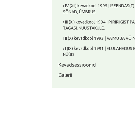
› IV (XII) kevadkool 1995 | ISEENDAS(T
SÕNAD, ÜMBRUS
› III (XI) kevadkool 1994 | PIIRIRIIGIST PA
TAGASI, NUUSTAKULE.
› II (X) kevadkool 1993 | VAIMU JA VÕ
› I (IX) kevadkool 1991 | ELULÄHEDUS
NÜÜD
Kevadsessioonid
Galerii