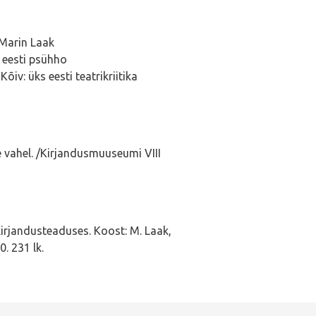
Marin Laak
 eesti psühho
õiv: üks eesti teatrikriitika
 vahel. /Kirjandusmuuseumi VIII
irjandusteaduses. Koost: M. Laak,
. 231 lk.