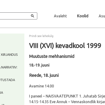
Avaleht
Koolid
Asu
Prindi see lehekülg
VIII (XVI) kevadkool 1999
TE KIRJANDUS
Muutuste mehhanismid
18.-19. juuni
A NARRATIIV:
Reede, 18. juuni
 JUTUSTADA
Avamine 14.00
 JA
I paneel – NAISVAATEPUNKT 1. Juhatab Sirje
14.15-14.35 Eve Annuk – Vennaskondlik kirja