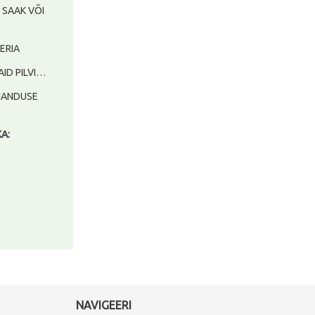
– SAAK VÕI
EERIA
AID PILVI…
RJANDUSE
KA:
NAVIGEERI