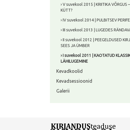
› V suvekool 2015 | KRIITIKA VÕRGUS 
KÜTT?
› IV suvekool 2014 | PULBITSEV PERIF
› III suvekool 2013 | LUGEDES RÄNDAV
› II suvekool 2012 | PEEGELDUSED KI
SEES JA ÜMBER
› I suvekool 2011 | KAOTATUD KLASSI
LÄHILUGEMINE
Kevadkoolid
Kevadsessioonid
Galerii