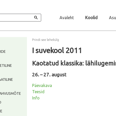
Avaleht
Koolid
Asu
Prindi see lehekülg
I suvekool 2011
ÖRDE
Kaotatud klassika: lähilugem
ETILINE
26. – 27. august
AATILINE
Päevakava
Teesid
A RAHVUSMÕTE
Info
D
NE