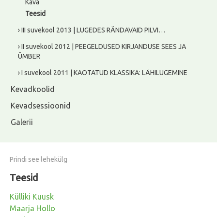
Kava
Teesid
› III suvekool 2013 | LUGEDES RÄNDAVAID PILVI…
› II suvekool 2012 | PEEGELDUSED KIRJANDUSE SEES JA
ÜMBER
› I suvekool 2011 | KAOTATUD KLASSIKA: LÄHILUGEMINE
Kevadkoolid
Kevadsessioonid
Galerii
Prindi see lehekülg
Teesid
Külliki Kuusk
Maarja Hollo