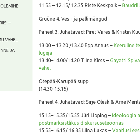
11.55 – 12.15/ 12.35 Riste Keskpaik –
Baudril
) OLEMINE:
Grüüne 4. Vesi- ja pallimängud
RIISI –
Paneel 3. Juhatavad: Piret Viires & Kristin K
IMU VAHEL
13.00 – 13.20 /13.40 Epp Annus –
Keeruline t
 ENNE JA
lugeja
13.40–14.00/14.20 Tiina Kirss –
Gayatri Spiva
vahel
Otepää-Karupää supp
(14.30-15.15)
Paneel 4. Juhatavad: Sirje Olesk & Arne Meril
15.15–15.35/15.55 Jüri Lipping –
Ideoloogia 
postmarksistlikus diskursuseteoorias
15.55–16.15/ 16.35 Liina Lukas –
Vaatlusi ees