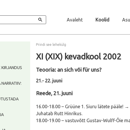
Avaleht
Koolid
Asu
Prindi see lehekülg
XI (XIX) kevadkool 2002
TE KIRJANDUS
Teooria: an sich või für uns?
21.- 22. juuni
A NARRATIIV:
Reede, 21. juuni
 JUTUSTADA
16.00-18.00 – Grüüne 1. Siuru lätete pääle! 
Juhatab Rutt Hinrikus.
 JA
18.00-19.00 – vastuvõtt Gustav-Wulff-Õie 