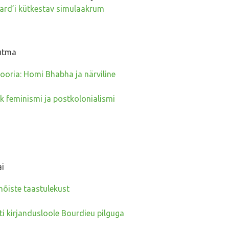
lard’i kütkestav simulaakrum
uutma
eooria: Homi Bhabha ja närviline
k feminismi ja postkolonialismi
ai
mõiste taastulekust
ti kirjandusloole Bourdieu pilguga