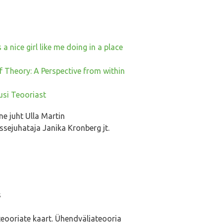
 a nice girl like me doing in a place
f Theory: A Perspective from within
usi Teooriast
ine juht Ulla Martin
ssejuhataja Janika Kronberg jt.
s
steooriate kaart. Ühendväljateooria