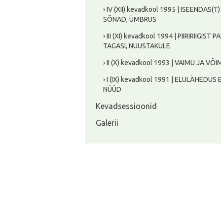
› IV (XII) kevadkool 1995 | ISEENDAS(T
SÕNAD, ÜMBRUS
› III (XI) kevadkool 1994 | PIIRIRIIGIST PA
TAGASI, NUUSTAKULE.
› II (X) kevadkool 1993 | VAIMU JA VÕ
› I (IX) kevadkool 1991 | ELULÄHEDUS
NÜÜD
Kevadsessioonid
Galerii