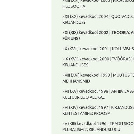
› XIII (XXI) kevadkool 2005 | KIRJANDU
FILOSOOFIA
› XII (XX) kevadkool 2004 | QUO VADIS
KIRJANDUS?
› XI (XIX) kevadkool 2002 | TEOORIA: 
FÜR UNS?
› X (XVIII) kevadkool 2001 | KOLUMBU
› IX (XVII) kevadkool 2000 | “VÕÕRAS”
KIRJANDUSES
› VIII (XVI) kevadkool 1999 | MUUTUST
MEHHANISMID
› VII (XV) kevadkool 1998 | ARHIIV JA 
KULTUURILOO ALLIKAD
› VI (XIV) kevadkool 1997 | KIRJANDUS
KEHTESTAMINE: PROOSA
› V (XIII) kevadkool 1996 | TRADITSIO
PLURALISM 2. KIRJANDUSLUGU