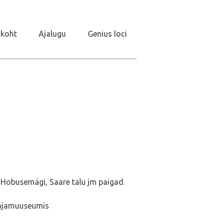
koht
Ajalugu
Genius loci
→ Hobusemägi, Saare talu jm paigad.
majamuuseumis