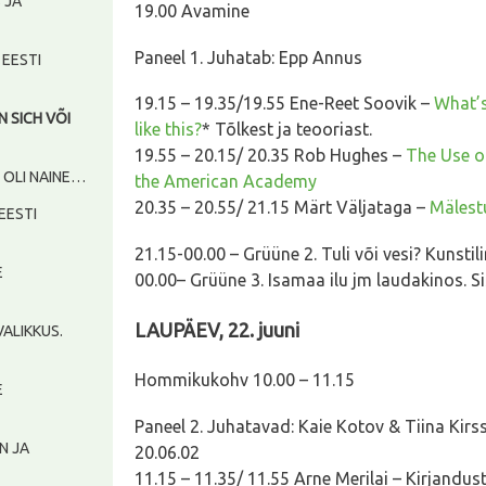
S JA
19.00 Avamine
Paneel 1. Juhatab: Epp Annus
, EESTI
19.15 – 19.35/19.55 Ene-Reet Soovik –
What’s
AN SICH VÕI
like this?
* Tõlkest ja teooriast.
19.55 – 20.15/ 20.35 Rob Hughes –
The Use o
S OLI NAINE…
the American Academy
20.35 – 20.55/ 21.15 Märt Väljataga –
Mälest
 EESTI
21.15-00.00 – Grüüne 2. Tuli või vesi? Kunstil
E
00.00– Grüüne 3. Isamaa ilu jm laudakinos. Si
LAUPÄEV, 22. juuni
AVALIKKUS.
Hommikukohv 10.00 – 11.15
E
Paneel 2. Juhatavad: Kaie Kotov & Tiina Kirs
ON JA
20.06.02
11.15 – 11.35/ 11.55 Arne Merilai – Kirjandu